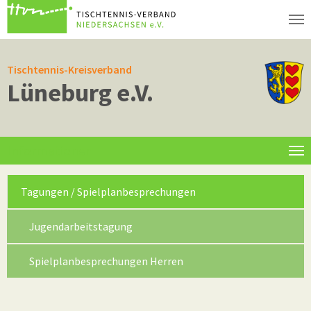
Zum Hauptinhalt springen
Tischtennis-Kreisverband
Lüneburg e.V.
Informationen
(current)
Tagungen / Spielplanbesprechungen
Jugendarbeitstagung
Spielplanbesprechungen Herren