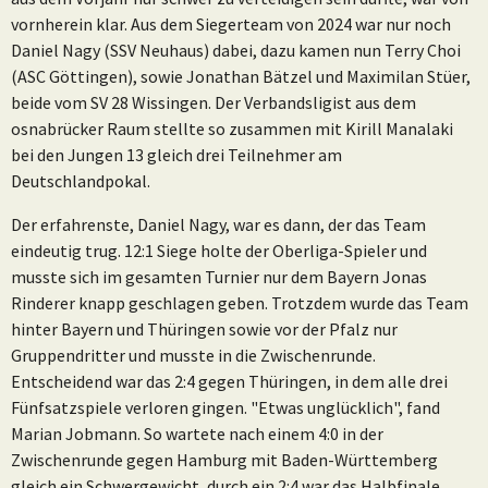
vornherein klar. Aus dem Siegerteam von 2024 war nur noch
Daniel Nagy (SSV Neuhaus) dabei, dazu kamen nun Terry Choi
(ASC Göttingen), sowie Jonathan Bätzel und Maximilan Stüer,
beide vom SV 28 Wissingen. Der Verbandsligist aus dem
osnabrücker Raum stellte so zusammen mit Kirill Manalaki
bei den Jungen 13 gleich drei Teilnehmer am
Deutschlandpokal.
Der erfahrenste, Daniel Nagy, war es dann, der das Team
eindeutig trug. 12:1 Siege holte der Oberliga-Spieler und
musste sich im gesamten Turnier nur dem Bayern Jonas
Rinderer knapp geschlagen geben. Trotzdem wurde das Team
hinter Bayern und Thüringen sowie vor der Pfalz nur
Gruppendritter und musste in die Zwischenrunde.
Entscheidend war das 2:4 gegen Thüringen, in dem alle drei
Fünfsatzspiele verloren gingen. "Etwas unglücklich", fand
Marian Jobmann. So wartete nach einem 4:0 in der
Zwischenrunde gegen Hamburg mit Baden-Württemberg
gleich ein Schwergewicht, durch ein 2:4 war das Halbfinale