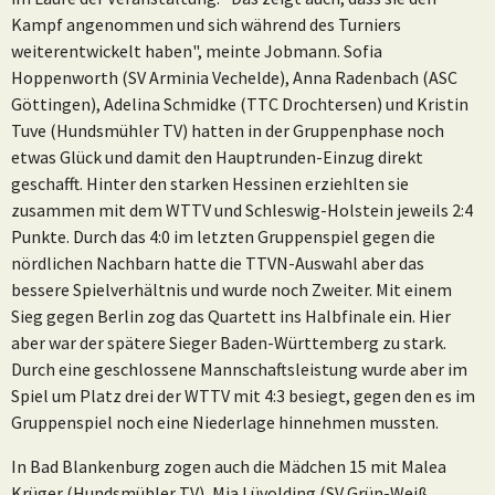
Kampf angenommen und sich während des Turniers
weiterentwickelt haben", meinte Jobmann. Sofia
Hoppenworth (SV Arminia Vechelde), Anna Radenbach (ASC
Göttingen), Adelina Schmidke (TTC Drochtersen) und Kristin
Tuve (Hundsmühler TV) hatten in der Gruppenphase noch
etwas Glück und damit den Hauptrunden-Einzug direkt
geschafft. Hinter den starken Hessinen erziehlten sie
zusammen mit dem WTTV und Schleswig-Holstein jeweils 2:4
Punkte. Durch das 4:0 im letzten Gruppenspiel gegen die
nördlichen Nachbarn hatte die TTVN-Auswahl aber das
bessere Spielverhältnis und wurde noch Zweiter. Mit einem
Sieg gegen Berlin zog das Quartett ins Halbfinale ein. Hier
aber war der spätere Sieger Baden-Württemberg zu stark.
Durch eine geschlossene Mannschaftsleistung wurde aber im
Spiel um Platz drei der WTTV mit 4:3 besiegt, gegen den es im
Gruppenspiel noch eine Niederlage hinnehmen mussten.
In Bad Blankenburg zogen auch die Mädchen 15 mit Malea
Krüger (Hundsmühler TV), Mia Lüvolding (SV Grün-Weiß