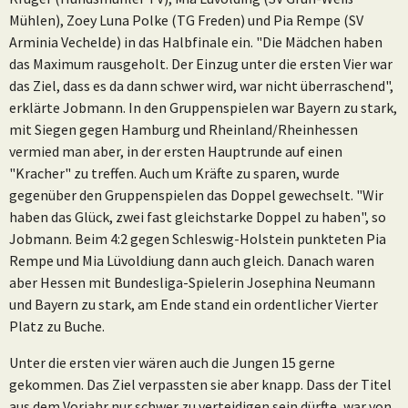
Mühlen), Zoey Luna Polke (TG Freden) und Pia Rempe (SV
Arminia Vechelde) in das Halbfinale ein. "Die Mädchen haben
das Maximum rausgeholt. Der Einzug unter die ersten Vier war
das Ziel, dass es da dann schwer wird, war nicht überraschend",
erklärte Jobmann. In den Gruppenspielen war Bayern zu stark,
mit Siegen gegen Hamburg und Rheinland/Rheinhessen
vermied man aber, in der ersten Hauptrunde auf einen
"Kracher" zu treffen. Auch um Kräfte zu sparen, wurde
gegenüber den Gruppenspielen das Doppel gewechselt. "Wir
haben das Glück, zwei fast gleichstarke Doppel zu haben", so
Jobmann. Beim 4:2 gegen Schleswig-Holstein punkteten Pia
Rempe und Mia Lüvoldiung dann auch gleich. Danach waren
aber Hessen mit Bundesliga-Spielerin Josephina Neumann
und Bayern zu stark, am Ende stand ein ordentlicher Vierter
Platz zu Buche.
Unter die ersten vier wären auch die Jungen 15 gerne
gekommen. Das Ziel verpassten sie aber knapp. Dass der Titel
aus dem Vorjahr nur schwer zu verteidigen sein dürfte, war von