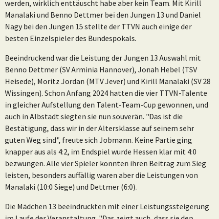
werden, wirklich enttäuscht habe aber kein Team. Mit Kirill
Manalaki und Benno Dettmer bei den Jungen 13 und Daniel
Nagy bei den Jungen 15 stellte der TTVN auch einige der
besten Einzelspieler des Bundespokals.
Beeindruckend war die Leistung der Jungen 13 Auswahl mit
Benno Dettmer (SV Arminia Hannover), Jonah Hebel (TSV
Heisede), Moritz Jordan (MTV Jever) und Kirill Manalaki (SV 28
Wissingen). Schon Anfang 2024 hatten die vier TTVN-Talente
in gleicher Aufstellung den Talent-Team-Cup gewonnen, und
auch in Albstadt siegten sie nun souverän. "Das ist die
Bestätigung, dass wir in der Altersklasse auf seinem sehr
guten Weg sind", freute sich Jobmann. Keine Partie ging
knapper aus als 4:2, im Endspiel wurde Hessen klar mit 4:0
bezwungen. Alle vier Spieler konnten ihren Beitrag zum Sieg
leisten, besonders auffällig waren aber die Leistungen von
Manalaki (10:0 Siege) und Dettmer (6:0).
Die Mädchen 13 beeindruckten mit einer Leistungssteigerung
im Laufe der Veranstaltung. "Das zeigt auch, dass sie den