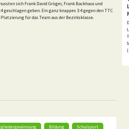
mussten sich Frank David Gröger, Frank Backhaus und
:4 geschlagen geben. Ein ganz knappes 3:4 gegen den TTC
Platzierung für das Team aus der Bezirksklasse.
D
L
T
S
tgliedergewinnung
Bildung
Schulsport