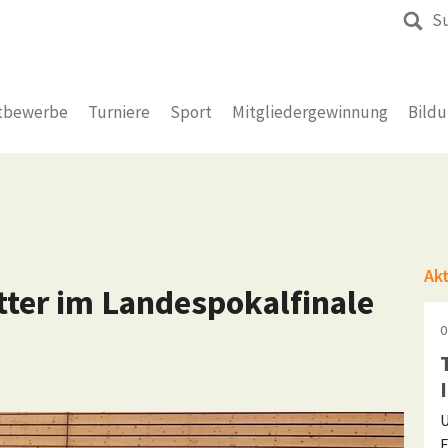
S
tbewerbe
Turniere
Sport
Mitgliedergewinnung
Bild
Ak
tter im Landespokalfinale
0
U
F