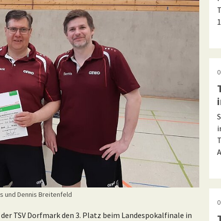
T
1
0
S
i
T
A
s und Dennis Breitenfeld
0
h der TSV Dorfmark den 3. Platz beim Landespokalfinale in