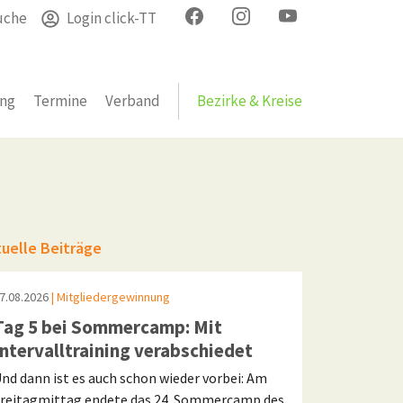
uche
Login click-TT
ung
Termine
Verband
Bezirke & Kreise
tuelle Beiträge
7.08.2026
| Mitgliedergewinnung
Tag 5 bei Sommercamp: Mit
Intervalltraining verabschiedet
nd dann ist es auch schon wieder vorbei: Am
reitagmittag endete das 24. Sommercamp des