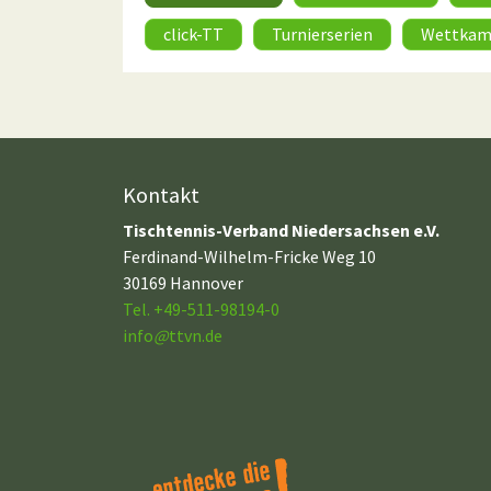
click-TT
Turnierserien
Wettkam
Kontakt
Tischtennis-Verband Niedersachsen e.V.
Ferdinand-Wilhelm-Fricke Weg 10
30169 Hannover
Tel. +49-511-98194-0
info
@
ttvn.de