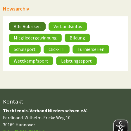
Newsarchiv
Alle Rubriken
Verbandsinfos
Mitgliedergewinnung
Bildung
Schulsport
click-TT
Turnierserien
Wettkampfsport
Leistungssport
Kontakt
Tischtennis-Verband Niedersachsen e.V.
Ferdinand-Wilhelm-Fricke Weg 10
30169 Hannover