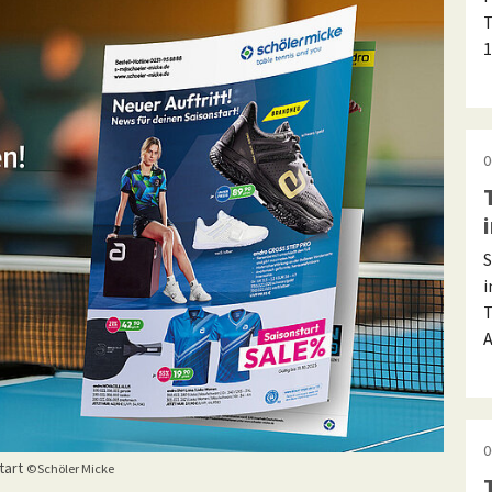
T
1
0
S
i
T
A
0
tart
©Schöler Micke