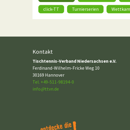
click-TT
Turnierserien
Wettkam
Kontakt
Tischtennis-Verband Niedersachsen e.V.
Ferdinand-Wilhelm-Fricke Weg 10
30169 Hannover
Tel. +49-511-98194-0
info
@
ttvn.de