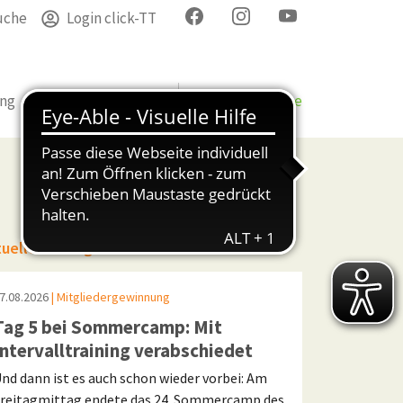
uche
Login click-TT
ung
Termine
Verband
Bezirke & Kreise
tuelle Beiträge
7.08.2026
| Mitgliedergewinnung
Tag 5 bei Sommercamp: Mit
Intervalltraining verabschiedet
nd dann ist es auch schon wieder vorbei: Am
reitagmittag endete das 24. Sommercamp des