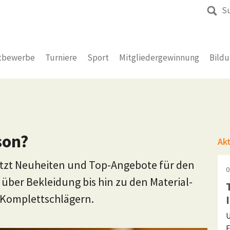
S
tbewerbe
Turniere
Sport
Mitgliedergewinnung
Bild
son?
Ak
jetzt Neuheiten und Top-Angebote für den
0
über Bekleidung bis hin zu den Material-
d Komplettschlägern.
U
F