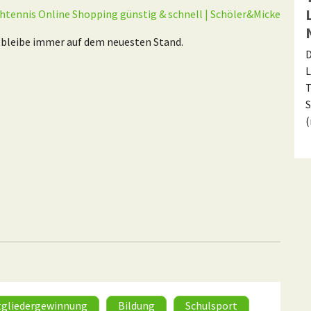
htennis Online Shopping günstig & schnell | Schöler&Micke
bleibe immer auf dem neuesten Stand.
D
L
T
S
tgliedergewinnung
Bildung
Schulsport