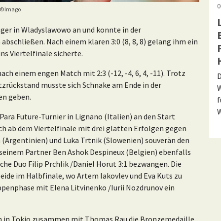
0
©Imago
nger in Wladyslawowo an und konnte in der
bschließen. Nach einem klaren 3:0 (8, 8, 8) gelang ihm ein
ins Viertelfinale sicherte.
ch einem engen Match mit 2:3 (-12, -4, 6, 4, -11). Trotz
D
tzrückstand musste sich Schnake am Ende in der
W
en geben.
f
W
ara Future-Turnier in Lignano (Italien) an den Start
ich ab dem Viertelfinale mit drei glatten Erfolgen gegen
n (Argentinien) und Luka Trtnik (Slowenien) souverän den
 seinem Partner Ben Ashok Despineux (Belgien) ebenfalls
sche Duo Filip Prchlik /Daniel Horut 3:1 bezwangen. Die
ide im Halbfinale, wo Artem Iakovlev und Eva Kuts zu
ruppenphase mit Elena Litvinenko /Iurii Nozdrunov ein
en in Tokio zusammen mit Thomas Rau die Bronzemedaille