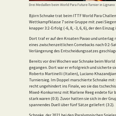
Drei Medaillen beim World Para Future-Turnier in Lignano
Björn Schnake trat beim ITTF World Para Challe
Wettkampfklasse 7 seine Gruppe mit zwei Siegen a
knapper 3:2-Erfolg (-6, 8, -3, 6, 6), der den Einzug 
Dort traf er auf den Kroaten Pavao und unterlag na
eines zwischenzeitlichen Comebacks nach 0:2-Sa
Verlängerung des Entscheidungssatzes geschlag
Bereits vor drei Wochen war Schnake beim World P
gegangen. Dort war er erfolgreich und sicherte s
Roberto Martinelli (Italien), Luciano Khazandjia
Turniersieg. Im Doppel marschierte Schnake mit
recht ungehindert ins Finale, wo sie das tschechi
Mixed-Konkurrenz mit Marlene Reeg endete für be
stark waren (0:3). Zuvor hatten sie sich in der G
spannendes Duell über fünf Sätze geliefert (3:2).
Schnake, der 2021 bei den Paralympischen Spiel