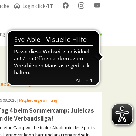
uche
Login click-TT
ung
Termine
Verband
Bezirke & Kreise
tuelle Beiträge
6.08.2026
| Mitgliedergewinnung
Tag 4 beim Sommercamp: Juleicas
in die Verbandsliga!
o eine Campwoche in der Akademie des Sports
n Hannover kann hart und anstrengend sein: