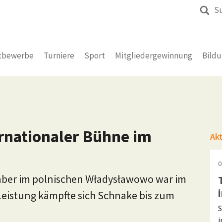
S
tbewerbe
Turniere
Sport
Mitgliedergewinnung
Bild
ernationaler Bühne im
Ak
0
n, aber im polnischen Władysławowo war im
r Leistung kämpfte sich Schnake bis zum
S
i