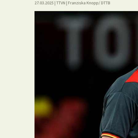
27.03.2025
| TTVN
|
Franziska Knopp/ DTTB