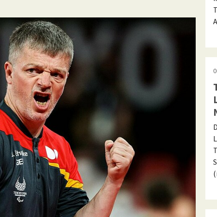
T
A
0
D
L
T
S