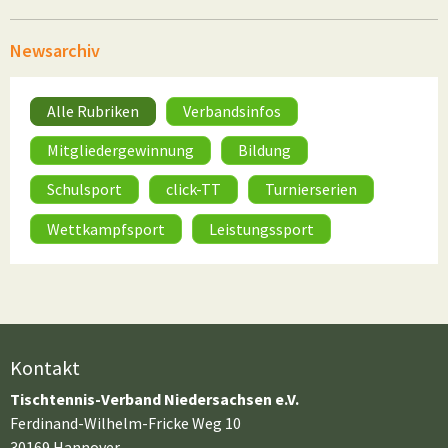
Newsarchiv
Alle Rubriken
Verbandsinfos
Mitgliedergewinnung
Bildung
Schulsport
click-TT
Turnierserien
Wettkampfsport
Leistungssport
Kontakt
Tischtennis-Verband Niedersachsen e.V.
Ferdinand-Wilhelm-Fricke Weg 10
30169 Hannover