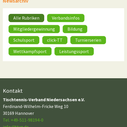
Newsarchiv
Alle Rubriken
Verbandsinfos
Mitgliedergewinnung
Bildung
Schulsport
click-TT
Turnierserien
Wettkampfsport
Leistungssport
Kontakt
Tischtennis-Verband Niedersachsen e.V.
Ferdinand-Wilhelm-Fricke Weg 10
30169 Hannover
Tel. +49-511-98194-0
info
@
ttvn.de