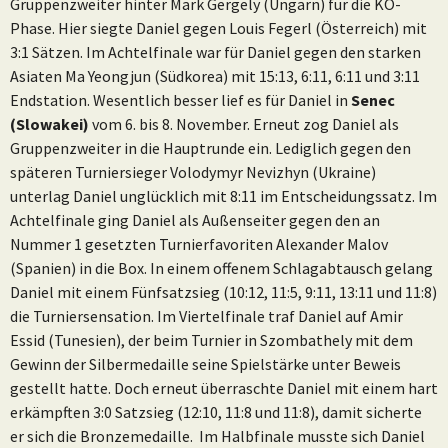
Gruppenzweiter hinter Mark Gergely (Ungarn) für die KO-
Phase. Hier siegte Daniel gegen Louis Fegerl (Österreich) mit
3:1 Sätzen. Im Achtelfinale war für Daniel gegen den starken
Asiaten Ma Yeongjun (Südkorea) mit 15:13, 6:11, 6:11 und 3:11
Endstation. Wesentlich besser lief es für Daniel in
Senec
(Slowakei)
vom 6. bis 8. November. Erneut zog Daniel als
Gruppenzweiter in die Hauptrunde ein. Lediglich gegen den
späteren Turniersieger Volodymyr Nevizhyn (Ukraine)
unterlag Daniel unglücklich mit 8:11 im Entscheidungssatz. Im
Achtelfinale ging Daniel als Außenseiter gegen den an
Nummer 1 gesetzten Turnierfavoriten Alexander Malov
(Spanien) in die Box. In einem offenem Schlagabtausch gelang
Daniel mit einem Fünfsatzsieg (10:12, 11:5, 9:11, 13:11 und 11:8)
die Turniersensation. Im Viertelfinale traf Daniel auf Amir
Essid (Tunesien), der beim Turnier in Szombathely mit dem
Gewinn der Silbermedaille seine Spielstärke unter Beweis
gestellt hatte. Doch erneut überraschte Daniel mit einem hart
erkämpften 3:0 Satzsieg (12:10, 11:8 und 11:8), damit sicherte
er sich die Bronzemedaille. Im Halbfinale musste sich Daniel