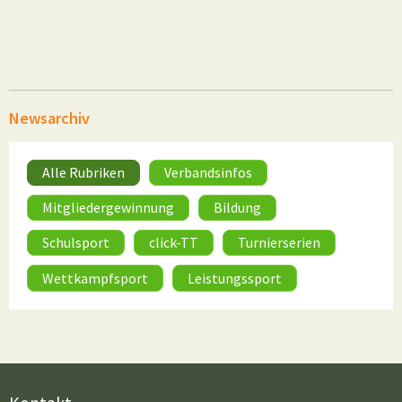
Newsarchiv
Alle Rubriken
Verbandsinfos
Mitgliedergewinnung
Bildung
Schulsport
click-TT
Turnierserien
Wettkampfsport
Leistungssport