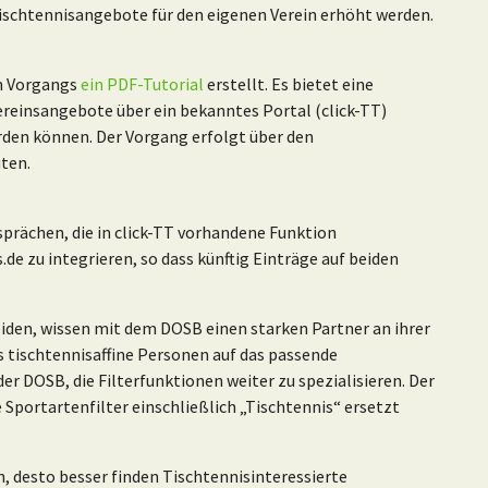
ischtennisangebote für den eigenen Verein erhöht werden.
en Vorgangs
ein PDF-Tutorial
erstellt. Es bietet eine
ereinsangebote über ein bekanntes Portal (click-TT)
rden können. Der Vorgang erfolgt über den
ten.
rächen, die in click-TT vorhandene Funktion
e zu integrieren, so dass künftig Einträge auf beiden
heiden, wissen mit dem DOSB einen starken Partner an ihrer
s tischtennisaffine Personen auf das passende
er DOSB, die Filterfunktionen weiter zu spezialisieren. Der
e Sportartenfilter einschließlich „Tischtennis“ ersetzt
n, desto besser finden Tischtennisinteressierte