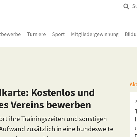
S
tbewerbe
Turniere
Sport
Mitgliedergewinnung
Bild
Ak
arte: Kostenlos und
des Vereins bewerben
0
ort ihre Trainingszeiten und sonstigen
Aufwand zusätzlich in eine bundesweite
U
F