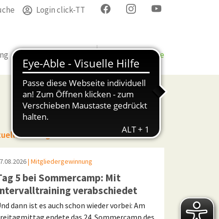
uche
Login click-TT
ung
Termine
Verband
Bezirke & Kreise
tuelle Beiträge
7.08.2026
| Mitgliedergewinnung
Tag 5 bei Sommercamp: Mit
Intervalltraining verabschiedet
nd dann ist es auch schon wieder vorbei: Am
reitagmittag endete das 24. Sommercamp des