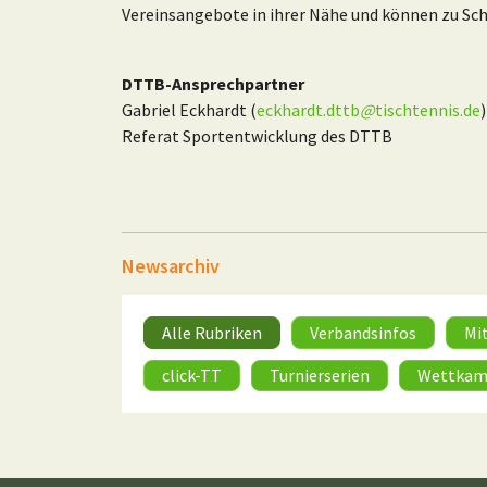
Vereinsangebote in ihrer Nähe und können zu Sch
DTTB-Ansprechpartner
Gabriel Eckhardt (
eckhardt.dttb
@
tischtennis.de
)
Referat Sportentwicklung des DTTB
Newsarchiv
Alle Rubriken
Verbandsinfos
Mi
click-TT
Turnierserien
Wettkam