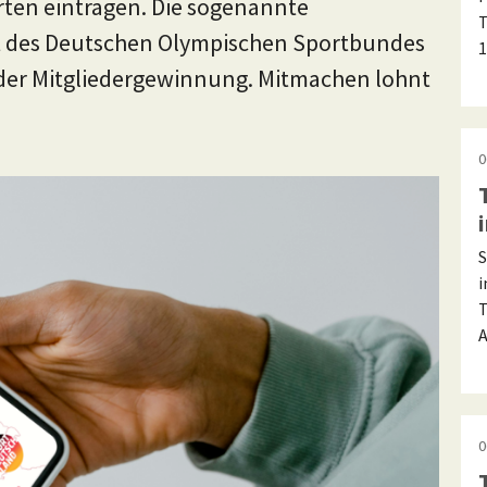
rten eintragen. Die sogenannte
T
 des Deutschen Olympischen Sportbundes
1
ei der Mitgliedergewinnung. Mitmachen lohnt
0
S
i
T
A
0