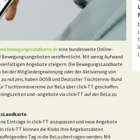
D
L
T
S
ww.bewegungslandkarte.de
eine bundesweite Online-
d Bewegungsangeboten veröffentlicht. Mit wenig Aufwand
r vielfältigen Angebote steigern. Die BewegungsLandkarte
so bei der Mitgliedergewinnung oder der Aktivierung von
n zu nutzen, haben DOSB und Deutscher Tischtennis-Bund
r Tischtennisvereine zur BeLa über click-TT geschaffen.
iningszeiten und -angebote via click-TT auf der BeLa zu
gsLandkarte
dene Einträge in click-TT anzupassen und neue Angebote
in click-TT können die Klubs ihre Angebotsdaten
auffolgenden Tag in die BeLa übertragen werden. Mit