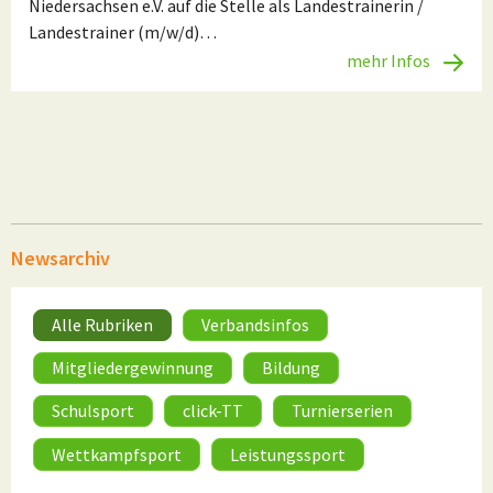
Niedersachsen e.V. auf die Stelle als Landestrainerin /
Landestrainer (m/w/d)…
mehr Infos
Newsarchiv
Alle Rubriken
Verbandsinfos
Mitgliedergewinnung
Bildung
Schulsport
click-TT
Turnierserien
Wettkampfsport
Leistungssport