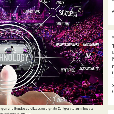
T
A
0
D
L
T
S
ngen und Bundesspielklassen digitale Zählgeräte zum Einsatz
yTischtennis.
©DTTB