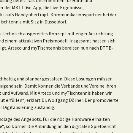
Lösung bereit. Das Unternehmen für Hard- und
r der MKTTlive-App, die Live-Ergebnisse,
kt aufs Handy überträgt. Kommunikationspartner bei der
ischtennis mit Sitz in Düsseldorf.
s technisch ausgereiftes Konzept mit enger Ausrichtung
nd einem attraktiven Preismodell. Insgesamt hatten sich
igt. Arteco und myTischtennis bereiten nun nach DTTB-
nachhaltig und planbar gestalten. Diese Lösungen müssen
eugend sein. Damit können die Verbände und Vereine ihren
it und Aufwand. Mit Arteco und myTischtennis haben wir
ut erfüllen“
,
erklärt Dr. Wolfgang Dörner. Der promovierte
 Digitalisierung zuständig.
undlage des Angebots. Für die nötige Hardware erhalten
, so Dörner. Die Anbindung an den digitalen Spielbericht