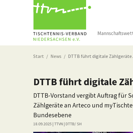
Mannschaftswet
Zum Hauptinhalt springen
Start
News
DTTB führt digitale Zählgerät
DTTB führt digitale Zä
DTTB-Vorstand vergibt Auftrag für S
Zählgeräte an Arteco und myTischte
Bundesebene
18.09.2025
| TTVN
|
DTTB/ SH