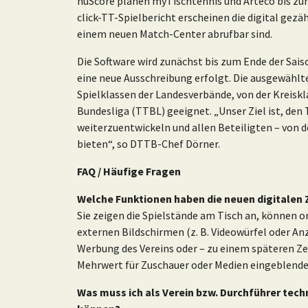
nuScore planen myTischtennis und Arteco bis zum 
click-TT-Spielbericht erscheinen die digital gezäh
einem neuen Match-Center abrufbar sind.
Die Software wird zunächst bis zum Ende der Sa
eine neue Ausschreibung erfolgt. Die ausgewählte
Spielklassen der Landesverbände, von der Kreiskla
Bundesliga (TTBL) geeignet. „Unser Ziel ist, den
weiterzuentwickeln und allen Beteiligten – von d
bieten“, so DTTB-Chef Dörner.
FAQ / Häufige Fragen
Welche Funktionen haben die neuen digitalen
Sie zeigen die Spielstände am Tisch an, können on
externen Bildschirmen (z. B. Videowürfel oder An
Werbung des Vereins oder – zu einem späteren Ze
Mehrwert für Zuschauer oder Medien eingeblendet 
Was muss ich als Verein bzw. Durchführer tech