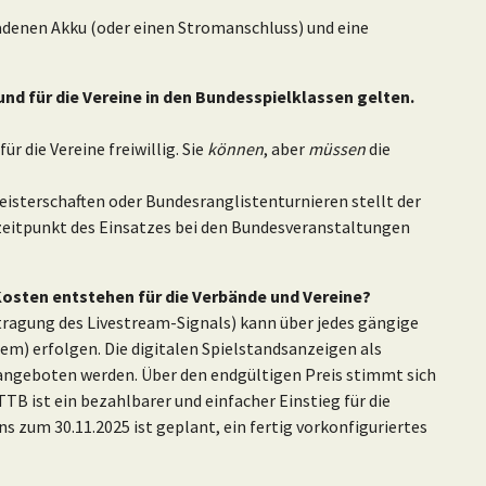
adenen Akku (oder einen Stromanschluss) und eine
nd für die Vereine in den Bundesspielklassen gelten.
ür die Vereine freiwillig. Sie
können
, aber
müssen
die
isterschaften oder Bundesranglistenturnieren stellt der
zeitpunkt des Einsatzes bei den Bundesveranstaltungen
osten entstehen für die Verbände und Vereine?
rtragung des Livestream-Signals) kann über jedes gängige
m) erfolgen. Die digitalen Spielstandsanzeigen als
angeboten werden. Über den endgültigen Preis stimmt sich
TB ist ein bezahlbarer und einfacher Einstieg für die
s zum 30.11.2025 ist geplant, ein fertig vorkonfiguriertes