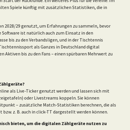
Start der Rückrunde. Ein weiteres Plus für die Vereine: Im
lten Spiele künftig mit zusätzlichen Statistiken, die in
ison 2028/29 genutzt, um Erfahrungen zu sammeln, bevor
 Software ist natürlich auch zum Einsatz in den
sse bis zu den Verbandsligen, und in der Tischtennis
 Tischtennissport als Ganzes in Deutschland digital
en Aktiven bis zu den Fans – einen spürbaren Mehrwert zu
 Zählgeräte?
line als Live-Ticker genutzt werden und lassen sich mit
zeigetafeln) oder Livestreams koppeln. Sie können
itpunkt – zusätzliche Match-Statistiken berechnen, die als
bzw. z. B. auch in click-TT dargestellt werden können.
nisch bieten, um die digitalen Zählgeräte nutzen zu