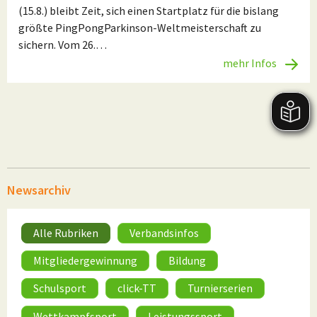
(15.8.) bleibt Zeit, sich einen Startplatz für die bislang
größte PingPongParkinson-Weltmeisterschaft zu
sichern. Vom 26.…
mehr Infos
Newsarchiv
Alle Rubriken
Verbandsinfos
Mitgliedergewinnung
Bildung
Schulsport
click-TT
Turnierserien
Wettkampfsport
Leistungssport