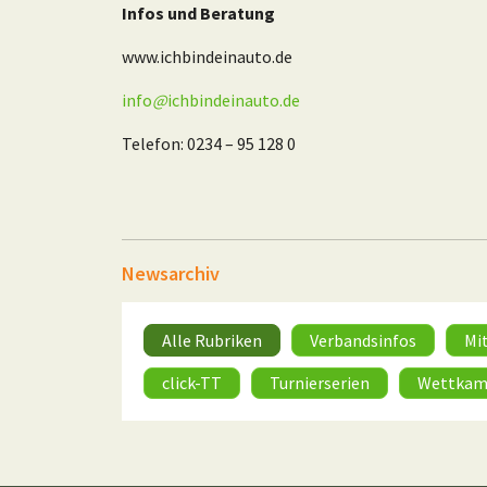
Infos und Beratung
www.ichbindeinauto.de
info
@
ichbindeinauto.de
Telefon: 0234 – 95 128 0
Newsarchiv
Alle Rubriken
Verbandsinfos
Mi
click-TT
Turnierserien
Wettkam