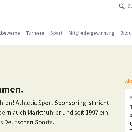
S
tbewerbe
Turniere
Sport
Mitgliedergewinnung
Bild
Ak
mmen.
0
hren! Athletic Sport Sponsoring ist nicht
dern auch Marktführer und seit 1997 ein
es Deutschen Sports.
U
T