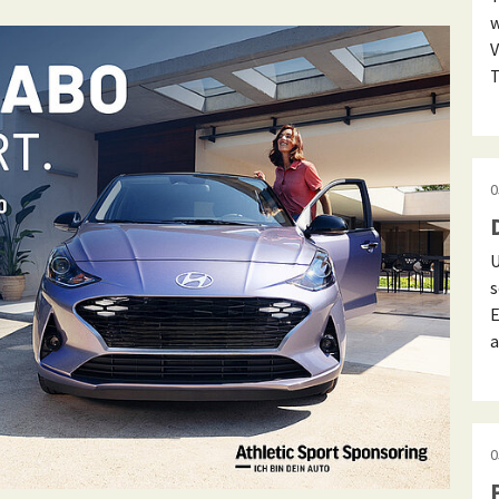
w
V
T
0
U
s
E
a
0