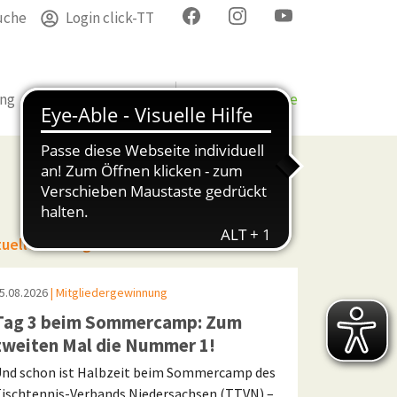
uche
Login click-TT
ung
Termine
Verband
Bezirke & Kreise
tuelle Beiträge
5.08.2026
| Mitgliedergewinnung
Tag 3 beim Sommercamp: Zum
zweiten Mal die Nummer 1!
nd schon ist Halbzeit beim Sommercamp des
ischtennis-Verbands Niedersachsen (TTVN) –