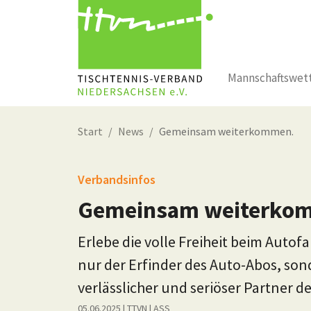
Mannschaftswet
Zum Hauptinhalt springen
Start
News
Gemeinsam weiterkommen.
Verbandsinfos
Gemeinsam weiterko
Erlebe die volle Freiheit beim Autofa
nur der Erfinder des Auto-Abos, son
verlässlicher und seriöser Partner d
05.06.2025
| TTVN
|
ASS