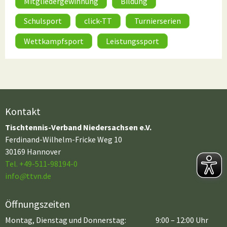
Mitgliedergewinnung
Bildung
Schulsport
click-TT
Turnierserien
Wettkampfsport
Leistungssport
Kontakt
Tischtennis-Verband Niedersachsen e.V.
Ferdinand-Wilhelm-Fricke Weg 10
30169 Hannover
Tel. +49-511-98194-0
info
@
ttvn.de
Öffnungszeiten
Montag, Dienstag und Donnerstag:
9:00 – 12:00 Uhr