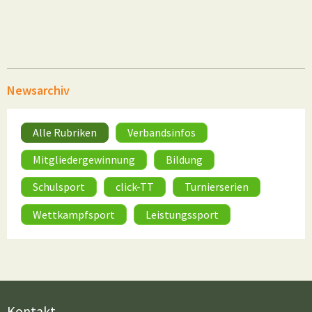
Newsarchiv
Alle Rubriken
Verbandsinfos
Mitgliedergewinnung
Bildung
Schulsport
click-TT
Turnierserien
Wettkampfsport
Leistungssport
Kontakt