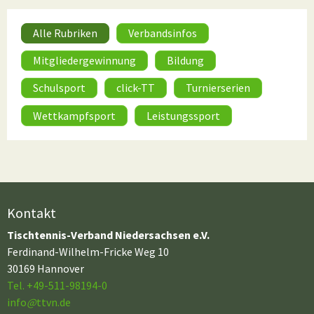
Alle Rubriken
Verbandsinfos
Mitgliedergewinnung
Bildung
Schulsport
click-TT
Turnierserien
Wettkampfsport
Leistungssport
Kontakt
Tischtennis-Verband Niedersachsen e.V.
Ferdinand-Wilhelm-Fricke Weg 10
30169 Hannover
Tel. +49-511-98194-0
info
@
ttvn.de