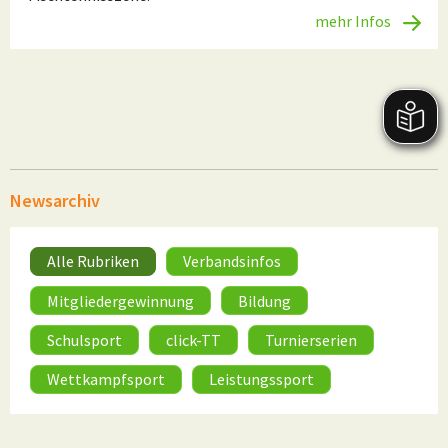
mehr Infos
Newsarchiv
Alle Rubriken
Verbandsinfos
Mitgliedergewinnung
Bildung
Schulsport
click-TT
Turnierserien
Wettkampfsport
Leistungssport