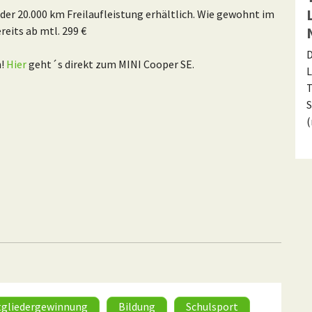
oder 20.000 km Freilaufleistung erhältlich. Wie gewohnt im
reits ab mtl. 299 €
D
h!
Hier
geht´s direkt zum MINI Cooper SE.
L
T
S
tgliedergewinnung
Bildung
Schulsport