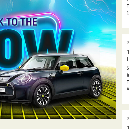
T
1
0
S
i
T
A
0