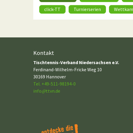
click-TT
Turnierserien
Wettkam
Kontakt
Tischtennis-Verband Niedersachsen e.V.
Ferdinand-Wilhelm-Fricke Weg 10
30169 Hannover
Tel. +49-511-98194-0
info
@
ttvn.de