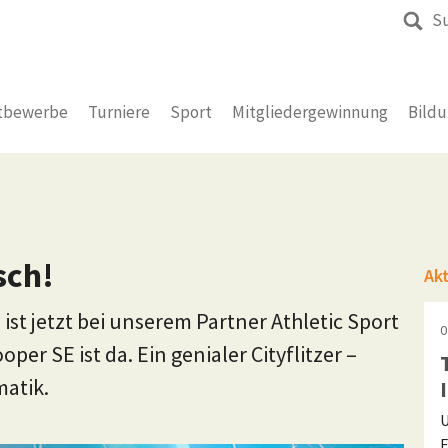
S
tbewerbe
Turniere
Sport
Mitgliedergewinnung
Bild
sch!
Ak
st jetzt bei unserem Partner Athletic Sport
0
er SE ist da. Ein genialer Cityflitzer –
matik.
U
F