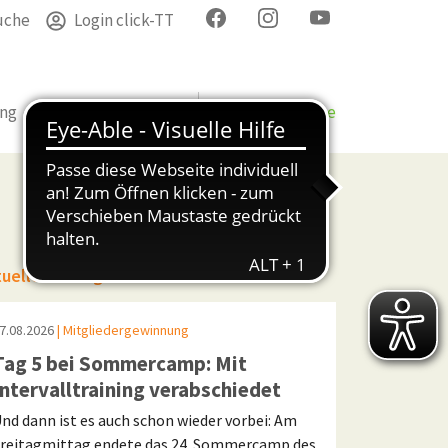
uche
Login click-TT
ung
Termine
Verband
Bezirke & Kreise
tuelle Beiträge
7.08.2026
| Mitgliedergewinnung
Tag 5 bei Sommercamp: Mit
Intervalltraining verabschiedet
nd dann ist es auch schon wieder vorbei: Am
reitagmittag endete das 24. Sommercamp des