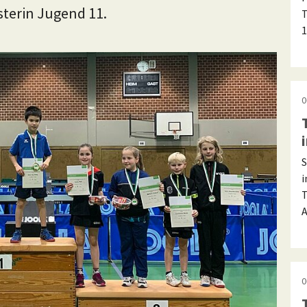
terin Jugend 11.
T
1
0
S
i
T
A
0