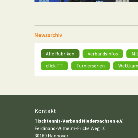
Newsarchiv
Alle Rubriken
Verbandsinfos
Mi
click-TT
Turnierserien
Wettkam
Kontakt
Tischtennis-Verband Niedersachsen e.V.
Ferdinand-Wilhelm-Fricke Weg 10
30169 Hannover