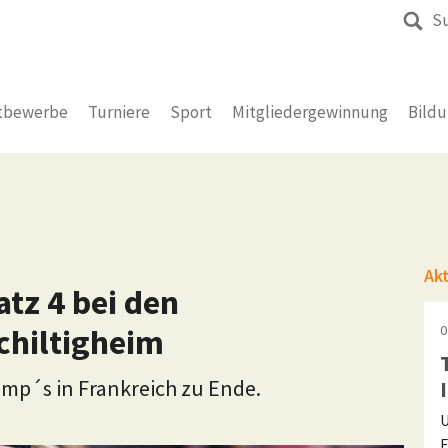
S
tbewerbe
Turniere
Sport
Mitgliedergewinnung
Bild
Ak
atz 4 bei den
chiltigheim
0
mp´s in Frankreich zu Ende.
U
F