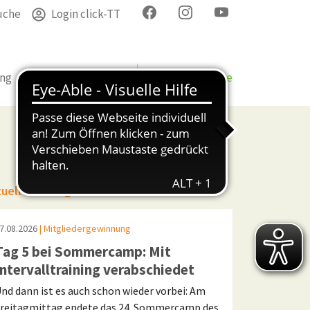
uche
Login click-TT
ung
Termine
Verband
Bezirke & Kreise
tuelle Beiträge
7.08.2026
| Mitgliedergewinnung
Tag 5 bei Sommercamp: Mit
Intervalltraining verabschiedet
nd dann ist es auch schon wieder vorbei: Am
reitagmittag endete das 24. Sommercamp des