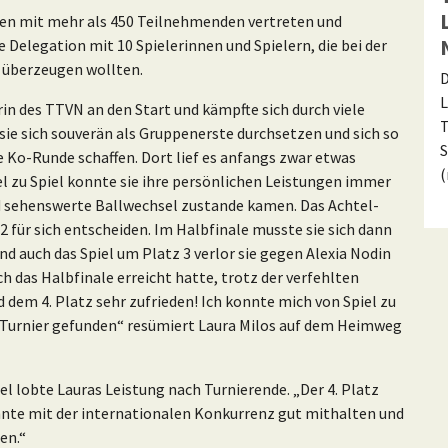
en mit mehr als 450 Teilnehmenden vertreten und
 Delegation mit 10 Spielerinnen und Spielern, die bei der
3 überzeugen wollten.
D
L
rin des TTVN an den Start und kämpfte sich durch viele
T
ie sich souverän als Gruppenerste durchsetzen und sich so
S
 Ko-Runde schaffen. Dort lief es anfangs zwar etwas
l zu Spiel konnte sie ihre persönlichen Leistungen immer
nd sehenswerte Ballwechsel zustande kamen. Das Achtel-
:2 für sich entscheiden. Im Halbfinale musste sie sich dann
d auch das Spiel um Platz 3 verlor sie gegen Alexia Nodin
ich das Halbfinale erreicht hatte, trotz der verfehlten
dem 4. Platz sehr zufrieden! Ich konnte mich von Spiel zu
s Turnier gefunden“ resümiert Laura Milos auf dem Heimweg
l lobte Lauras Leistung nach Turnierende. „Der 4. Platz
onnte mit der internationalen Konkurrenz gut mithalten und
en.“