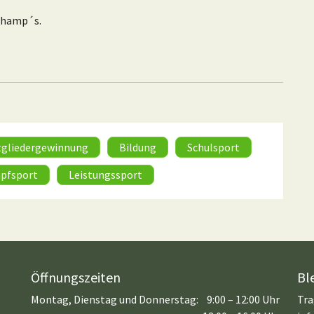
ichamp´s.
tgliedergewinnung
Bildung
Schulsport
pfsport
Leistungssport
Öffnungszeiten
Bl
Montag, Dienstag und Donnerstag:
9:00 – 12:00 Uhr
Tra