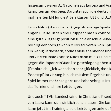
Insgesamt waren 31 Nationen aus Europa und Asi
kämpften um den Sieg. Darunter auch die deutsche
inoffiziellen EM für die Altersklassen U11 und U1
Laura Milos (Hannover 96) ging als einzige Spiele
engen Duelle. In den drei Gruppenphasen konnte s
eine gute Ausgangsposition für die anschließende
holprig dennoch gewann Milos souverän. Von Spie
ein wenig verbessern, sodass viele spannende u
und Viertelfinale konnte Milos dann mit 3:1 und 3
gegen die Japanerin Yuan Ito geschlagen geben un
(Frankreich). „Ich war schon sehr glücklich, dass 
PodestpPlatzierung bin ich mit dem Ergebnis und 
Spiel immer mehr steigern und habe sehr gut in
das Turnier und Ihre Leistungen.
Und auch TTVN-Landestrainerin Christiane Praede
von Laura kann sich wirklich sehen lassen! Sie k
kann jetzt im Training an die Leistungen anknüpf