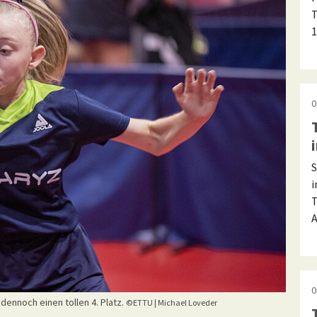
T
1
0
S
i
T
A
0
dennoch einen tollen 4. Platz.
©ETTU | Michael Loveder