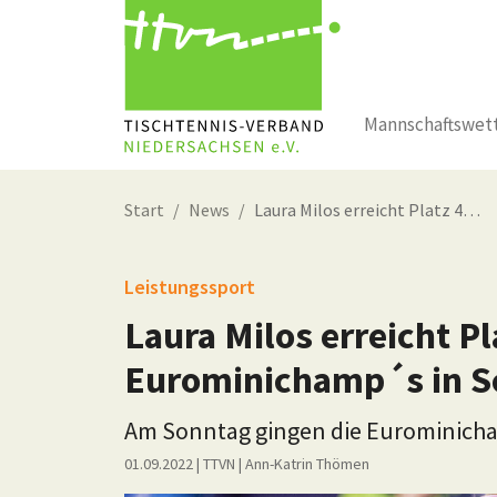
Mannschaftswet
Zum Hauptinhalt springen
Start
News
Laura Milos erreicht Platz 4…
Leistungssport
Laura Milos erreicht Pl
Eurominichamp´s in S
Am Sonntag gingen die Eurominicha
01.09.2022
| TTVN
|
Ann-Katrin Thömen