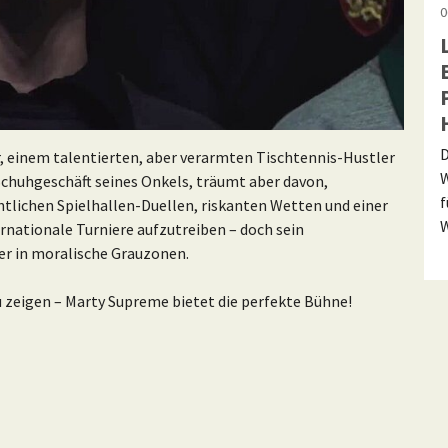
0
D
r, einem talentierten, aber verarmten Tischtennis-Hustler
W
Schuhgeschäft seines Onkels, träumt aber davon,
f
tlichen Spielhallen-Duellen, riskanten Wetten und einer
W
ernationale Turniere aufzutreiben – doch sein
er in moralische Grauzonen.
 zeigen – Marty Supreme bietet die perfekte Bühne!