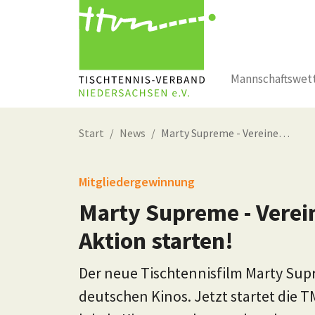
Mannschaftswet
Zum Hauptinhalt springen
Start
News
Marty Supreme - Vereine…
Mitgliedergewinnung
Marty Supreme - Verein
Aktion starten!
Der neue Tischtennisfilm Marty Sup
deutschen Kinos. Jetzt startet die T