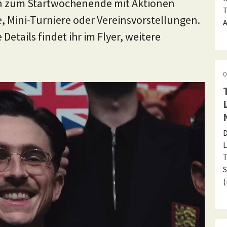
n zum Startwochenende mit Aktionen
T
e, Mini-Turniere oder Vereinsvorstellungen.
A
 Details findet ihr im Flyer, weitere
0
D
L
T
S