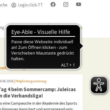
uche
Login click-TT
ung
Termine
Verband
Bezirke & Kreise
tuelle Beiträge
6.08.2026
| Mitgliedergewinnung
Tag 4 beim Sommercamp: Juleicas
in die Verbandsliga!
o eine Campwoche in der Akademie des Sports
n Hannover kann hart und anstrengend sein: