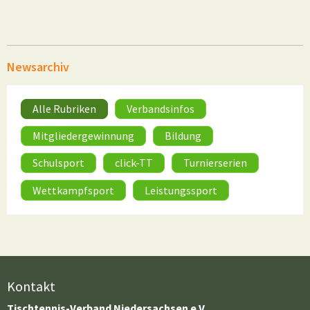
Newsarchiv
Alle Rubriken
Verbandsinfos
Mitgliedergewinnung
Bildung
Schulsport
click-TT
Turnierserien
Wettkampfsport
Leistungssport
Kontakt
Tischtennis-Verband Niedersachsen e.V.