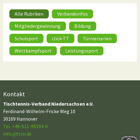
Alle Rubriken
Verbandsinfos
Mitgliedergewinnung
Bildung
Schulsport
click-TT
Turnierserien
Wettkampfsport
Leistungssport
Kontakt
Tischtennis-Verband Niedersachsen e.V.
Ferdinand-Wilhelm-Fricke Weg 10
30169 Hannover
Tel. +49-511-98194-0
info
@
ttvn.de