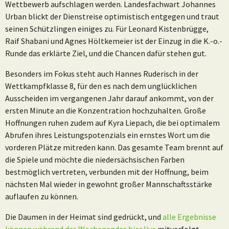
Wettbewerb aufschlagen werden. Landesfachwart Johannes
Urban blickt der Dienstreise optimistisch entgegen und traut
seinen Schützlingen einiges zu. Für Leonard Kistenbrügge,
Raif Shabani und Agnes Höltkemeier ist der Einzug in die K.-o.-
Runde das erklärte Ziel, und die Chancen dafür stehen gut.
Besonders im Fokus steht auch Hannes Ruderisch in der
Wettkampfklasse 8, für den es nach dem unglücklichen
Ausscheiden im vergangenen Jahr darauf ankommt, von der
ersten Minute an die Konzentration hochzuhalten. Große
Hoffnungen ruhen zudem auf Kyra Liepach, die bei optimalem
Abrufen ihres Leistungspotenzials ein ernstes Wort um die
vorderen Plätze mitreden kann. Das gesamte Team brennt auf
die Spiele und möchte die niedersächsischen Farben
bestmöglich vertreten, verbunden mit der Hoffnung, beim
nächsten Mal wieder in gewohnt großer Mannschaftsstärke
auflaufen zu können.
Die Daumen in der Heimat sind gedrückt, und
alle Ergebnisse
können während des Wochenendes hier live
mitverfolgt