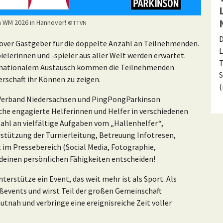
n WM 2026 in Hannover!
©TTVN
D
nover Gastgeber für die doppelte Anzahl an Teilnehmenden.
L
elerinnen und -spieler aus aller Welt werden erwartet.
T
rnationalem Austausch kommen die Teilnehmenden
S
schaft ihr Können zu zeigen.
s-Verband Niedersachsen und PingPongParkinson
che engagierte Helferinnen und Helfer in verschiedenen
zahl an vielfältige Aufgaben vom „Hallenhelfer“,
rstützung der Turnierleitung, Betreuung Infotresen,
t im Pressebereich (Social Media, Fotographie,
deinen persönlichen Fähigkeiten entscheiden!
erstütze ein Event, das weit mehr ist als Sport. Als
roßevents und wirst Teil der großen Gemeinschaft
tnah und verbringe eine ereignisreiche Zeit voller