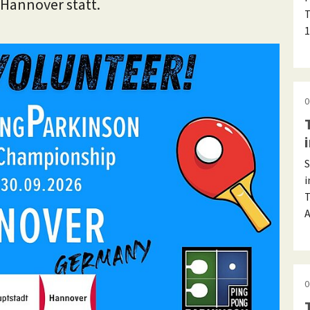
 Hannover statt.
T
1
0
S
i
T
A
0