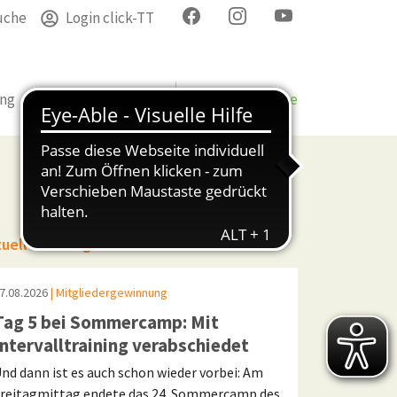
uche
Login click-TT
ung
Termine
Verband
Bezirke & Kreise
tuelle Beiträge
7.08.2026
| Mitgliedergewinnung
Tag 5 bei Sommercamp: Mit
Intervalltraining verabschiedet
nd dann ist es auch schon wieder vorbei: Am
reitagmittag endete das 24. Sommercamp des