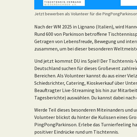
Jetzt bewerben als Volunteer für die PingPongParkinso
Nach der WM 2025 in Lignano (Italien), wird Han
Rund 600 von Parkinson betroffene Tischtennisspi
Getragen von Lebensfreude, Bewegung und inte
zusammen, um bei dieser besonderen Weltmeister
Und jetzt kommst DU ins Spiel! Der Tischtenni
Deutschland suchen für dieses Großevent zahlrei
Bereichen. Als Volunteer kannst du aus einer Viel
Schiedsrichter, Catering, Kioskverkauf über Unte
Beauftragter Live-Streaming bis hin zur Mitarbei
Tagesberichte) auswählen. Du kannst dabei nach 
Werde Teil dieses besonderen Miteinanders und unt
Volunteer blickst du hinter die Kulissen eines G
PingPongParkinson. Erlebe das Turnierfeeling hau
positiver Eindrücke rund um Tischtennis.