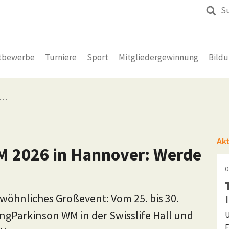
S
tbewerbe
Turniere
Sport
Mitgliedergewinnung
Bild
n…
Ak
 2026 in Hannover: Werde
0
wöhnliches Großevent: Vom 25. bis 30.
ngParkinson WM in der Swisslife Hall und
U
F