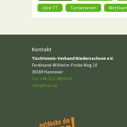
click-TT
Turnierserien
Wettkam
Kontakt
Tischtennis-Verband Niedersachsen e.V.
Ferdinand-Wilhelm-Fricke Weg 10
30169 Hannover
Tel. +49-511-98194-0
info
@
ttvn.de