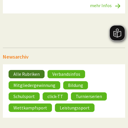
mehr Infos
Newsarchiv
Alle Rubriken
Verbandsinfos
Mitgliedergewinnung
Bildung
Schulsport
click-TT
Turnierserien
Wettkampfsport
Leistungssport