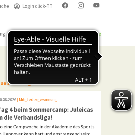
uche
Login click-TT
ung
Termine
Verband
Bezirke & Kreise
tuelle Beiträge
6.08.2026
| Mitgliedergewinnung
Tag 4 beim Sommercamp: Juleicas
in die Verbandsliga!
o eine Campwoche in der Akademie des Sports
n Hannover kann hart und anstrengend sein: