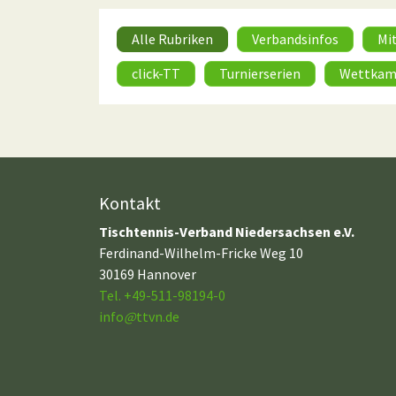
Alle Rubriken
Verbandsinfos
Mi
click-TT
Turnierserien
Wettkam
Kontakt
Tischtennis-Verband Niedersachsen e.V.
Ferdinand-Wilhelm-Fricke Weg 10
30169 Hannover
Tel. +49-511-98194-0
info
@
ttvn.de