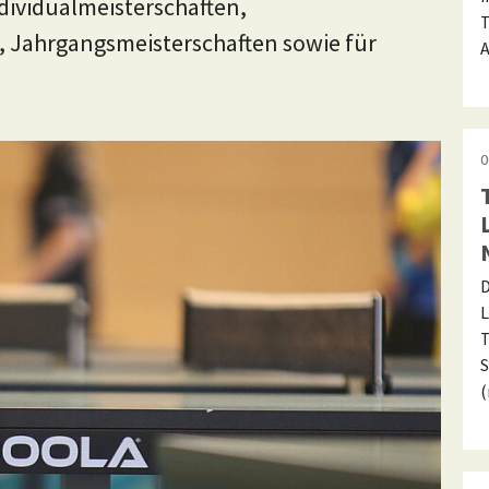
dividualmeisterschaften,
T
 Jahrgangsmeisterschaften sowie für
A
0
D
L
T
S