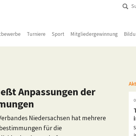
S
tbewerbe
Turniere
Sport
Mitgliedergewinnung
Bild
Ak
ießt Anpassungen der
mmungen
0
-Verbandes Niedersachsen hat mehrere
bestimmungen für die
S
i