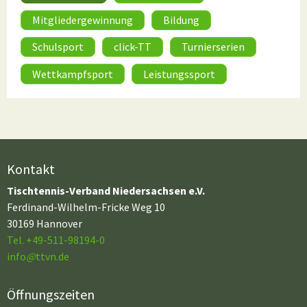
Mitgliedergewinnung
Bildung
Schulsport
click-TT
Turnierserien
Wettkampfsport
Leistungssport
Kontakt
Tischtennis-Verband Niedersachsen e.V.
Ferdinand-Wilhelm-Fricke Weg 10
30169 Hannover
Tel. +49-511-98194-0
info
@
ttvn.de
Öffnungszeiten