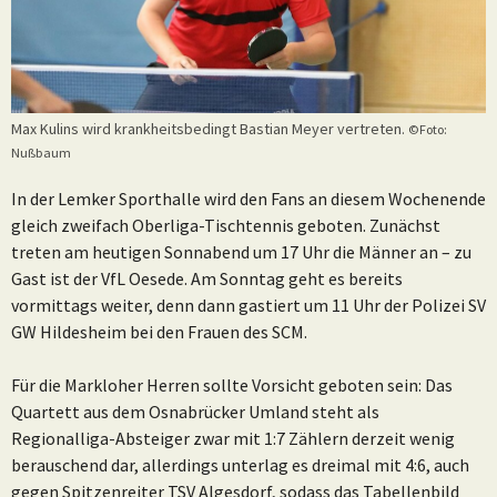
Max Kulins wird krankheitsbedingt Bastian Meyer vertreten.
©Foto:
Nußbaum
In der Lemker Sporthalle wird den Fans an diesem Wochenende
gleich zweifach Oberliga-Tischtennis geboten. Zunächst
treten am heutigen Sonnabend um 17 Uhr die Männer an – zu
Gast ist der VfL Oesede. Am Sonntag geht es bereits
vormittags weiter, denn dann gastiert um 11 Uhr der Polizei SV
GW Hildesheim bei den Frauen des SCM.
Für die Markloher Herren sollte Vorsicht geboten sein: Das
Quartett aus dem Osnabrücker Umland steht als
Regionalliga-Absteiger zwar mit 1:7 Zählern derzeit wenig
berauschend dar, allerdings unterlag es dreimal mit 4:6, auch
gegen Spitzenreiter TSV Algesdorf, sodass das Tabellenbild