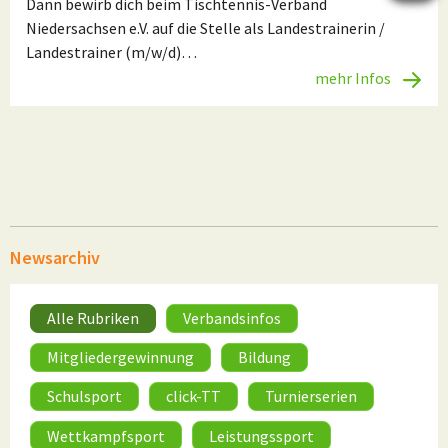
Dann bewirb dich beim Tischtennis-Verband
Niedersachsen e.V. auf die Stelle als Landestrainerin /
Landestrainer (m/w/d)…
mehr Infos
Newsarchiv
Alle Rubriken
Verbandsinfos
Mitgliedergewinnung
Bildung
Schulsport
click-TT
Turnierserien
Wettkampfsport
Leistungssport