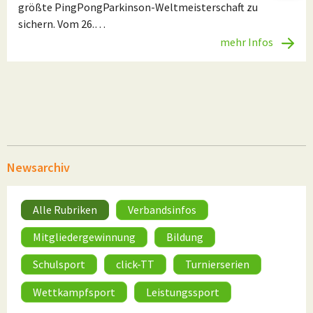
größte PingPongParkinson-Weltmeisterschaft zu
sichern. Vom 26.…
mehr Infos
Newsarchiv
Alle Rubriken
Verbandsinfos
Mitgliedergewinnung
Bildung
Schulsport
click-TT
Turnierserien
Wettkampfsport
Leistungssport