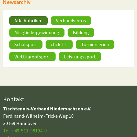
Newsarchiv
Alle Rubriken
Verbandsinfos
Mitgliedergewinnung
Bildung
Schulsport
click-TT
Turnierserien
Wettkampfsport
Leistungssport
Kontakt
Tischtennis-Verband Niedersachsen e.V.
Ferdinand-Wilhelm-Fricke Weg 10
30169 Hannover
Tel. +49-511-98194-0