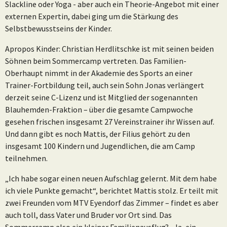
Slackline oder Yoga - aber auch ein Theorie-Angebot mit einer
externen Expertin, dabei ging um die Stärkung des
Selbstbewusstseins der Kinder.
Apropos Kinder: Christian Herdlitschke ist mit seinen beiden
Söhnen beim Sommercamp vertreten. Das Familien-
Oberhaupt nimmt in der Akademie des Sports an einer
Trainer-Fortbildung teil, auch sein Sohn Jonas verlängert
derzeit seine C-Lizenz und ist Mitglied der sogenannten
Blauhemden-Fraktion – über die gesamte Campwoche
gesehen frischen insgesamt 27 Vereinstrainer ihr Wissen auf.
Und dann gibt es noch Mattis, der Filius gehört zu den
insgesamt 100 Kindern und Jugendlichen, die am Camp
teilnehmen.
„Ich habe sogar einen neuen Aufschlag gelernt. Mit dem habe
ich viele Punkte gemacht“, berichtet Mattis stolz. Er teilt mit
zwei Freunden vom MTV Eyendorf das Zimmer – findet es aber
auch toll, dass Vater und Bruder vor Ort sind. Das
Sommercamp also ein kleiner Familienausflug? „Ja, ein