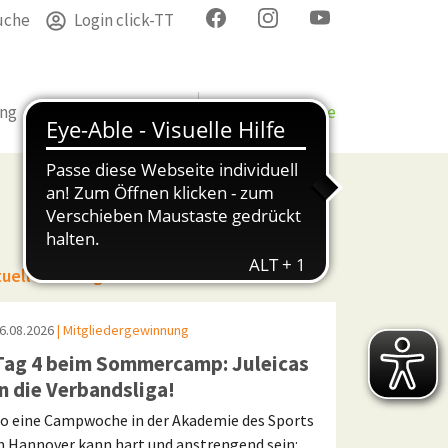
uche
Login click-TT
ung
Termine
Verband
Bezirke & Kreise
tuelle Beiträge
6.08.2026
| Mitgliedergewinnung
Tag 4 beim Sommercamp: Juleicas
in die Verbandsliga!
o eine Campwoche in der Akademie des Sports
n Hannover kann hart und anstrengend sein: