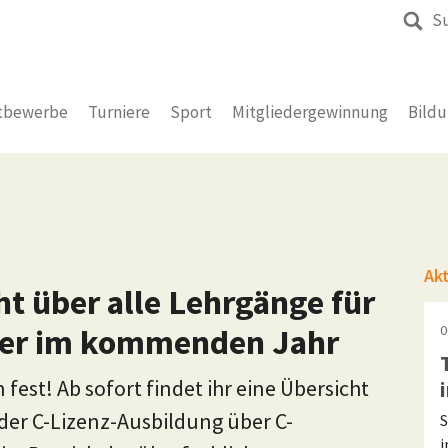
S
tbewerbe
Turniere
Sport
Mitgliedergewinnung
Bild
Ak
t über alle Lehrgänge für
iner im kommenden Jahr
0
fest! Ab sofort findet ihr eine Übersicht
der C-Lizenz-Ausbildung über C-
S
i