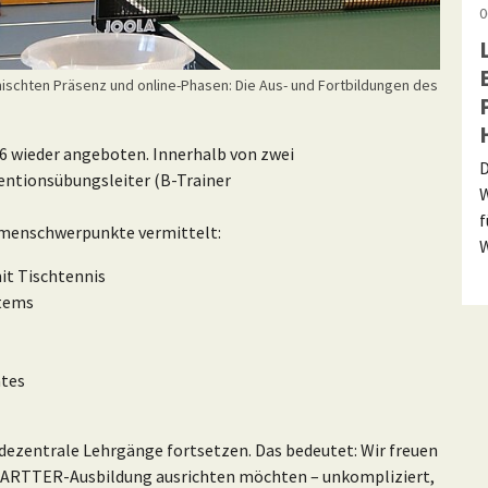
0
ischten Präsenz und online-Phasen: Die Aus- und Fortbildungen des
6 wieder angeboten. Innerhalb von zwei
D
entionsübungsleiter (B-Trainer
W
f
menschwerpunkte vermittelt:
W
it Tischtennis
stems
ates
 dezentrale Lehrgänge fortsetzen. Das bedeutet: Wir freuen
e STARTTER-Ausbildung ausrichten möchten – unkompliziert,