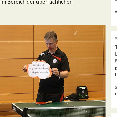
 im Bereich der überfachlichen
T
A
0
D
L
T
S