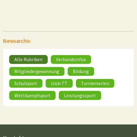
Newsarchiv
Alle Rubriken
Verbandsinfos
Mitgliedergewinnung
Bildung
Schulsport
click-TT
Turnierserien
Wettkampfsport
Leistungssport