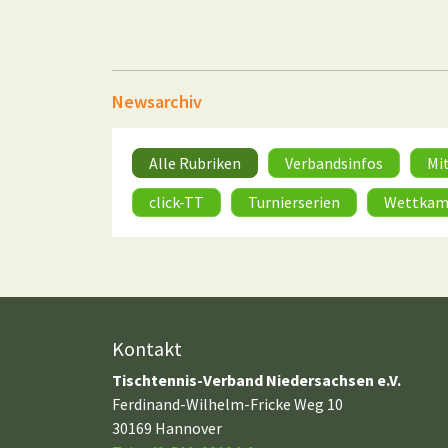
Newsarchiv
Alle Rubriken
Verbandsinfos
Mi
click-TT
Turnierserien
Wettkam
Kontakt
Tischtennis-Verband Niedersachsen e.V.
Ferdinand-Wilhelm-Fricke Weg 10
30169 Hannover