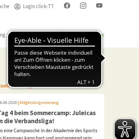
uche
Login click-TT
ung
Termine
Verband
Bezirke & Kreise
tuelle Beiträge
6.08.2026
| Mitgliedergewinnung
Tag 4 beim Sommercamp: Juleicas
in die Verbandsliga!
o eine Campwoche in der Akademie des Sports
n Hannover kann hart und anstrengend sein: