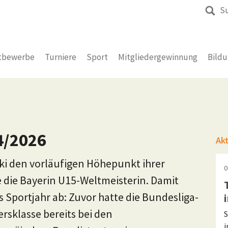
S
tbewerbe
Turniere
Sport
Mitgliedergewinnung
Bild
4/2026
Ak
ki den vorläufigen Höhepunkt ihrer
0
 die Bayerin U15-Weltmeisterin. Damit
 Sportjahr ab: Zuvor hatte die Bundesliga-
ersklasse bereits bei den
S
i