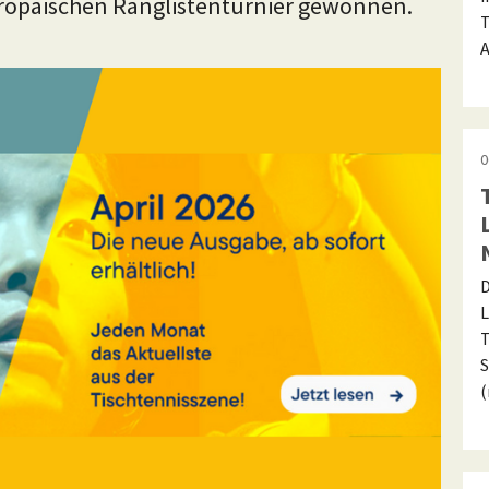
ropäischen Ranglistenturnier gewonnen.
T
A
0
D
L
T
S