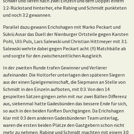
schwer und liefen nach zwei Einzeln und dem Doppel einem
1:2-Rückstand hinterher, ehe Rabing und Schmidt punkteten
und noch 3:2 gewannen.
Parallel dazu gewann Erichshagen mit Marko Peckart und
Sükrü Avsar das Duell der Nienburger Ortsteile gegen Karsten
Pohl, Ulli Puls, Lars Salewski und Christian Hittmeyer mit 3:1.
Salewski wehrte dabei gegen Peckart acht (!!) Matchbälle ab
und sorgte für den zwischenzeitlichen Ausgleich.
In der zweiten Runde trafen Gewinner und Verlierer
aufeinander. Die Holtorfer unterlagen den späteren Siegern
aus der einen Spielgemeinschaft, die Siepmann an Stelle von
Schmidt in den Einzeln aufboten, mit 0:3. Von den 14
gespielten Sätzen gingen zehn mit nur zwei Bällen Differenz
aus, siebenmal hatte Gadesbünden das bessere Ende für sich,
so auch in den beiden fünften Durchgängen. Da Erichshagen
klar mit 0:3 dem anderen Gadesbündener Team unterlag,
waren die ersten beiden Plätze den Gastgebern schon nicht
mehr zu nehmen. Rabing und Schmidt machten mit einem 3:0