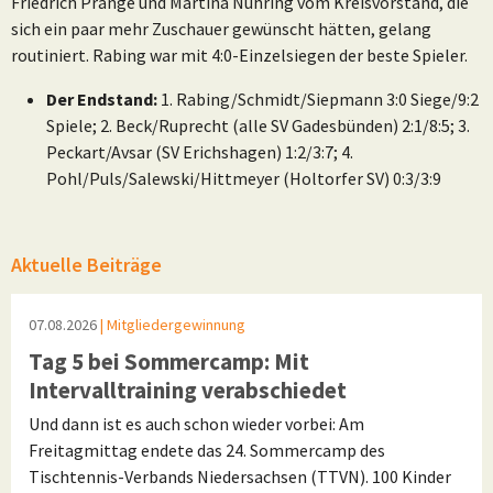
Friedrich Prange und Martina Nühring vom Kreisvorstand, die
sich ein paar mehr Zuschauer gewünscht hätten, gelang
routiniert. Rabing war mit 4:0-Einzelsiegen der beste Spieler.
Der Endstand:
1. Rabing/Schmidt/Siepmann 3:0 Siege/9:2
Spiele; 2. Beck/Ruprecht (alle SV Gadesbünden) 2:1/8:5; 3.
Peckart/Avsar (SV Erichshagen) 1:2/3:7; 4.
Pohl/Puls/Salewski/Hittmeyer (Holtorfer SV) 0:3/3:9
Aktuelle Beiträge
07.08.2026
| Mitgliedergewinnung
Tag 5 bei Sommercamp: Mit
Intervalltraining verabschiedet
Und dann ist es auch schon wieder vorbei: Am
Freitagmittag endete das 24. Sommercamp des
Tischtennis-Verbands Niedersachsen (TTVN). 100 Kinder