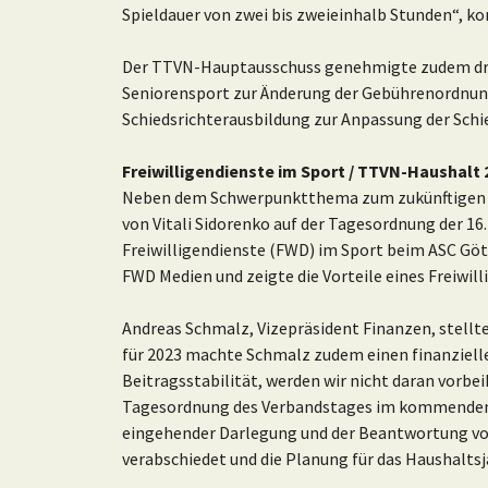
Spieldauer von zwei bis zweieinhalb Stunden“, k
Der TTVN-Hauptausschuss genehmigte zudem drei
Seniorensport zur Änderung der Gebührenordnung
Schiedsrichterausbildung zur Anpassung der Schi
Freiwilligendienste im Sport / TTVN-Haushalt
Neben dem Schwerpunktthema zum zukünftigen Pu
von Vitali Sidorenko auf der Tagesordnung der 16
Freiwilligendienste (FWD) im Sport beim ASC Göt
FWD Medien und zeigte die Vorteile eines Freiwill
Andreas Schmalz, Vizepräsident Finanzen, stellt
für 2023 machte Schmalz zudem einen finanzielle
Beitragsstabilität, werden wir nicht daran vorb
Tagesordnung des Verbandstages im kommenden J
eingehender Darlegung und der Beantwortung vo
verabschiedet und die Planung für das Haushalts