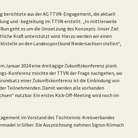
ng berichtete aus der AG TTVN-Engagement, die aktuell
ng und -begleitung im TTVN erstellt. „In mittlerweile
 Nun geht es um die Umsetzung des Konzepts. Unser Ziel
mtliche Kraft unterstützt wird. Hierzu werden wir einen
ktstelle an den Landessportbund Niedersachsen stellen“,
 im Januar 2024 eine dreitägige Zukunftskonferenz plant.
nungs-Konferenz möchte der TTVN der Frage nachgehen, wo
Grundsatz einer Zukunftskonferenz ist die Einbindung von
 der Teilnehmenden. Damit werden alle vorhanden
chsen“ nutzbar. Ein erstes Kick-Off-Meeting wird noch im
ngagement im Vorstand des Tischtennis-Kreisverbandes
nnadel in Silber. Die Auszeichnung nahmen Sigrun Klimach