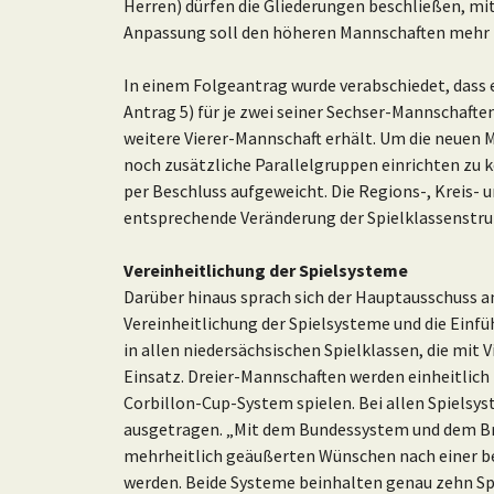
Herren) dürfen die Gliederungen beschließen, mit
Anpassung soll den höheren Mannschaften mehr Z
In einem Folgeantrag wurde verabschiedet, dass
Antrag 5) für je zwei seiner Sechser-Mannschafte
weitere Vierer-Mannschaft erhält. Um die neuen 
noch zusätzliche Parallelgruppen einrichten zu 
per Beschluss aufgeweicht. Die Regions-, Kreis-
entsprechende Veränderung der Spielklassenstru
Vereinheitlichung der Spielsysteme
Darüber hinaus sprach sich der Hauptausschuss a
Vereinheitlichung der Spielsysteme und die Einf
in allen niedersächsischen Spielklassen, die mi
Einsatz. Dreier-Mannschaften werden einheitlic
Corbillon-Cup-System spielen. Bei allen Spiels
ausgetragen. „Mit dem Bundessystem und dem Br
mehrheitlich geäußerten Wünschen nach einer be
werden. Beide Systeme beinhalten genau zehn Spi