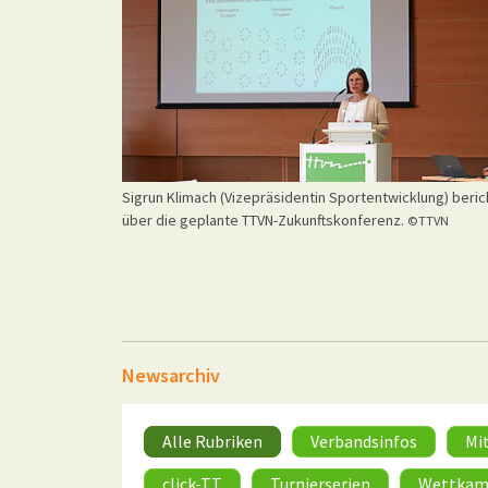
Sigrun Klimach (Vizepräsidentin Sportentwicklung) beric
über die geplante TTVN-Zukunftskonferenz.
©TTVN
Newsarchiv
Alle Rubriken
Verbandsinfos
Mi
click-TT
Turnierserien
Wettkam