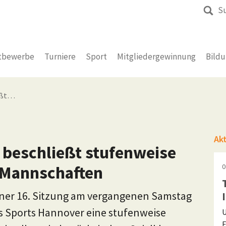
S
tbewerbe
Turniere
Sport
Mitgliedergewinnung
Bild
eßt…
Ak
beschließt stufenweise
-Mannschaften
0
iner 16. Sitzung am vergangenen Samstag
s Sports Hannover eine stufenweise
U
F