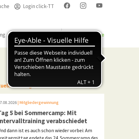
uche
Login click-TT
ung
Termine
Verband
Bezirke & Kreise
tuelle Beiträge
7.08.2026
| Mitgliedergewinnung
Tag 5 bei Sommercamp: Mit
Intervalltraining verabschiedet
nd dann ist es auch schon wieder vorbei: Am
reitagmittag endete das 24. Sommercamp des