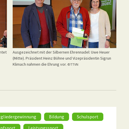
htet
Ausgezeichnet mit der Silbernen Ehrennadel: Uwe Heuer
(Mitte). Präsident Heinz Böhne und Vizepräsidentin Sigrun
Klimach nahmen die Ehrung vor.
©TTVN
tgliedergewinnung
Bildung
Schulsport
pfsport
Leistungssport