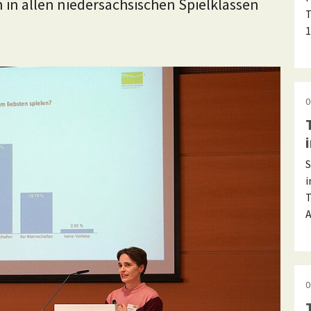
in allen niedersächsischen Spielklassen
T
1
0
S
i
T
A
0