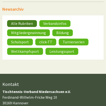
Newsarchiv
Alle Rubriken
Verbandsinfos
Mitgliedergewinnung
Bildung
Schulsport
click-TT
Turnierserien
Wettkampfsport
Leistungssport
Kontakt
Tischtennis-Verband Niedersachsen e.V.
Ferdinand-Wilhelm-Fricke Weg 10
30169 Hannover