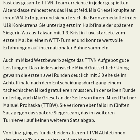
Fast das gesamte TTVN-Team erreichte in jeder gespielten
Altersklasse mindestens das Hauptfeld. Mia Griesel knüpfte an
ihren WM-Erfolg an und sicherte sich die Bronzemedaille in der
U19 Konkurrenz. Sie unterlag erst im Halbfinale der späteren
Siegerin Wu aus Taiwan mit 1:3. Kristin Tuve startete zum
ersten Mal bei einem WTT-Turnier und konnte wertvolle
Erfahrungen auf internationaler Bühne sammeln.
Auch im Mixed Wettbewerb zeigte das TTVN Aufgebot gute
Leistungen. Das niedersächsische Mixed Gottschlich/ Uhing
gewann die ersten zwei Runden deutlich mit 3:0 ehe sie im
Achtelfinale nach dem Entscheidungsdurchgang einem
tschechischen Mixed gratulieren mussten. In der selben Runde
unterlag auch Mia Griesel an der Seite von ihrem Mixed Partner
Manuel Prohaska (TTBW). Sie verloren ebenfalls im fünften
Satz gegen das spätere Siegerteam, das im weiteren
Turnierverlauf keinen weiteren Satz abgab.
Von Linz ging es für die beiden älteren TTVN Athletinnen
direkt nach Tunis zu weiteren Wettkämpfen.