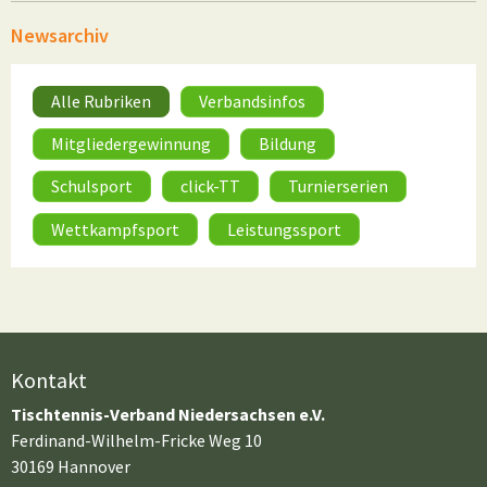
Newsarchiv
Alle Rubriken
Verbandsinfos
Mitgliedergewinnung
Bildung
Schulsport
click-TT
Turnierserien
Wettkampfsport
Leistungssport
Kontakt
Tischtennis-Verband Niedersachsen e.V.
Ferdinand-Wilhelm-Fricke Weg 10
30169 Hannover