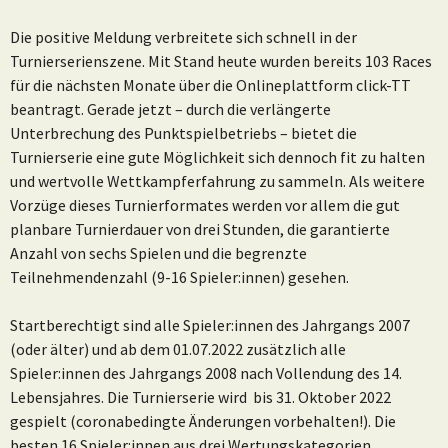
Die positive Meldung verbreitete sich schnell in der
Turnierserienszene. Mit Stand heute wurden bereits 103 Races
für die nächsten Monate über die Onlineplattform click-TT
beantragt. Gerade jetzt – durch die verlängerte
Unterbrechung des Punktspielbetriebs – bietet die
Turnierserie eine gute Möglichkeit sich dennoch fit zu halten
und wertvolle Wettkampferfahrung zu sammeln. Als weitere
Vorzüge dieses Turnierformates werden vor allem die gut
planbare Turnierdauer von drei Stunden, die garantierte
Anzahl von sechs Spielen und die begrenzte
Teilnehmendenzahl (9-16 Spieler:innen) gesehen.
Startberechtigt sind alle Spieler:innen des Jahrgangs 2007
(oder älter) und ab dem 01.07.2022 zusätzlich alle
Spieler:innen des Jahrgangs 2008 nach Vollendung des 14.
Lebensjahres. Die Turnierserie wird bis 31. Oktober 2022
gespielt (coronabedingte Änderungen vorbehalten!). Die
besten 16 Spieler:innen aus drei Wertungskategorien