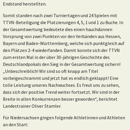
Endstand herstellten.
Somit standen nach zwei Turniertagen und 24 Spielen mit
TTVN-Beteiligung die Platzierungen 4, 5, 1 und 1 zu Buche. In
der Gesamtwertung bedeutete dies einen hauchdünnen
Vorsprung von zwei Punkten vor den Verbänden aus Hessen,
Bayern und Baden-Württemberg, welche sich punktgleich auf
den Plätzen 2-4 wiederfanden. Damit konnte sich der TTVN
zum ersten Mal in der über 30-jährigen Geschichte des
Deutschlandpokals den Sieg in der Gesamtwertung sichern!
„Unbeschreiblich! Wir sind so oft knapp am Titel
vorbeigeschrammt und jetzt hat es endlich geklappt! Eine
tolle Leistung unseres Nachwuchses. Es freut uns zu sehen,
dass sich der positive Trend weiter fortsetzt. Wir sind in der
Breite in allen Konkurrenzen besser geworden“, berichtet
Landestrainer Oliver Stamler.
Für Niedersachsen gingen folgende Athletinnen und Athleten
an den Start: