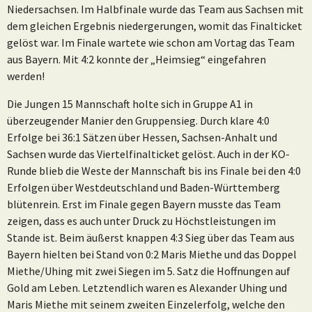
Niedersachsen. Im Halbfinale wurde das Team aus Sachsen mit
dem gleichen Ergebnis niedergerungen, womit das Finalticket
gelöst war. Im Finale wartete wie schon am Vortag das Team
aus Bayern. Mit 4:2 konnte der „Heimsieg“ eingefahren
werden!
Die Jungen 15 Mannschaft holte sich in Gruppe A1 in
überzeugender Manier den Gruppensieg. Durch klare 4:0
Erfolge bei 36:1 Sätzen über Hessen, Sachsen-Anhalt und
Sachsen wurde das Viertelfinalticket gelöst. Auch in der KO-
Runde blieb die Weste der Mannschaft bis ins Finale bei den 4:0
Erfolgen über Westdeutschland und Baden-Württemberg
blütenrein. Erst im Finale gegen Bayern musste das Team
zeigen, dass es auch unter Druck zu Höchstleistungen im
Stande ist. Beim äußerst knappen 4:3 Sieg über das Team aus
Bayern hielten bei Stand von 0:2 Maris Miethe und das Doppel
Miethe/Uhing mit zwei Siegen im 5. Satz die Hoffnungen auf
Gold am Leben. Letztendlich waren es Alexander Uhing und
Maris Miethe mit seinem zweiten Einzelerfolg, welche den