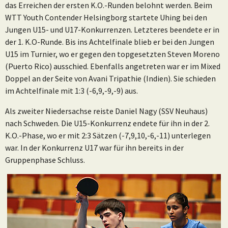
das Erreichen der ersten K.O.-Runden belohnt werden. Beim
WTT Youth Contender Helsingborg startete Uhing bei den
Jungen U15- und U17-Konkurrenzen. Letzteres beendete er in
der 1. K.O-Runde. Bis ins Achtelfinale blieb er bei den Jungen
U15 im Turnier, wo er gegen den topgesetzten Steven Moreno
(Puerto Rico) ausschied. Ebenfalls angetreten war er im Mixed
Doppel an der Seite von Avani Tripathie (Indien). Sie schieden
im Achtelfinale mit 1:3 (-6,9,-9,-9) aus.
Als zweiter Niedersachse reiste Daniel Nagy (SSV Neuhaus)
nach Schweden. Die U15-Konkurrenz endete für ihn in der 2.
K.O.-Phase, wo er mit 2:3 Sätzen (-7,9,10,-6,-11) unterlegen
war. In der Konkurrenz U17 war für ihn bereits in der
Gruppenphase Schluss.