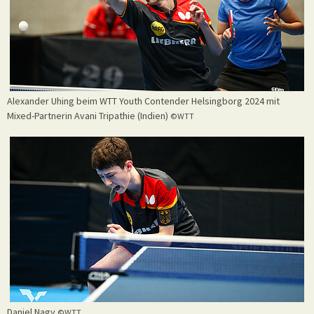
Alexander Uhing beim WTT Youth Contender Helsingborg 2024 mit
Mixed-Partnerin Avani Tripathie (Indien)
©WTT
Daniel Nagy
©WTT