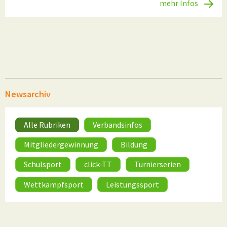
mehr Infos
Newsarchiv
Alle Rubriken
Verbandsinfos
Mitgliedergewinnung
Bildung
Schulsport
click-TT
Turnierserien
Wettkampfsport
Leistungssport