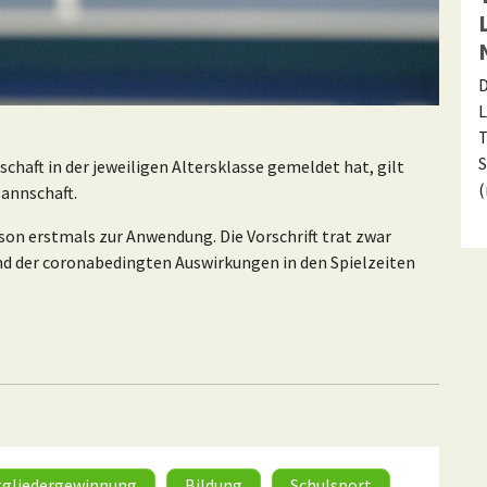
D
L
T
S
chaft in der jeweiligen Altersklasse gemeldet hat, gilt
Mannschaft.
on erstmals zur Anwendung. Die Vorschrift trat zwar
und der coronabedingten Auswirkungen in den Spielzeiten
tgliedergewinnung
Bildung
Schulsport