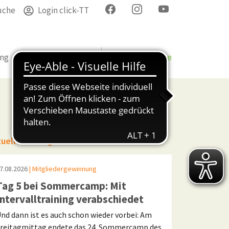
uche
Login click-TT
ung
Termine
Verband
Bezirke & Kreise
tuelle Beiträge
7.08.2026
| Mitgliedergewinnung
Tag 5 bei Sommercamp: Mit
Intervalltraining verabschiedet
nd dann ist es auch schon wieder vorbei: Am
reitagmittag endete das 24. Sommercamp des