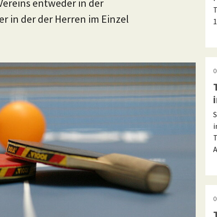
Vereins entweder in der
T
in der der Herren im Einzel
1
0
S
i
T
A
0