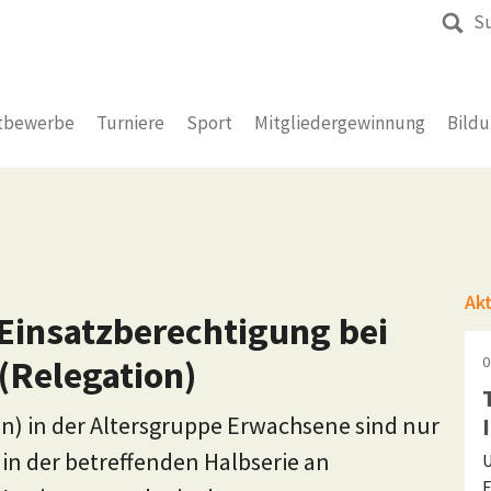
S
tbewerbe
Turniere
Sport
Mitgliedergewinnung
Bild
Ak
 Einsatzberechtigung bei
(Relegation)
0
n) in der Altersgruppe Erwachsene sind nur
e in der betreffenden Halbserie an
U
F