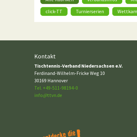
click-TT
Turnierserien
Wettkam
Kontakt
Tischtennis-Verband Niedersachsen e.V.
Ferdinand-Wilhelm-Fricke Weg 10
30169 Hannover
Tel. +49-511-98194-0
info
@
ttvn.de