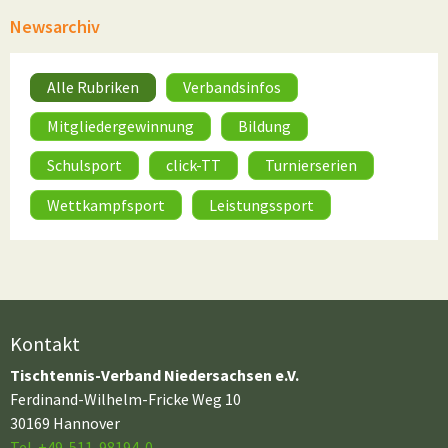
Newsarchiv
Alle Rubriken
Verbandsinfos
Mitgliedergewinnung
Bildung
Schulsport
click-TT
Turnierserien
Wettkampfsport
Leistungssport
Kontakt
Tischtennis-Verband Niedersachsen e.V.
Ferdinand-Wilhelm-Fricke Weg 10
30169 Hannover
Tel. +49-511-98194-0