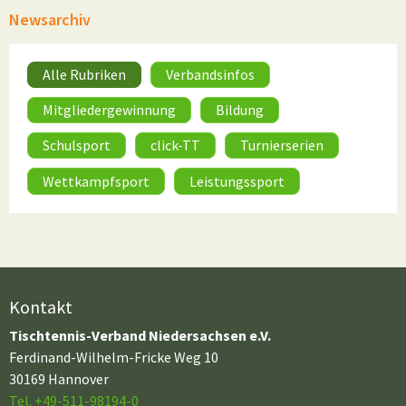
Newsarchiv
Alle Rubriken
Verbandsinfos
Mitgliedergewinnung
Bildung
Schulsport
click-TT
Turnierserien
Wettkampfsport
Leistungssport
Kontakt
Tischtennis-Verband Niedersachsen e.V.
Ferdinand-Wilhelm-Fricke Weg 10
30169 Hannover
Tel. +49-511-98194-0