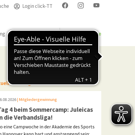
uche
Login click-TT
ung
Termine
Verband
Bezirke & Kreise
tuelle Beiträge
6.08.2026
| Mitgliedergewinnung
Tag 4 beim Sommercamp: Juleicas
in die Verbandsliga!
o eine Campwoche in der Akademie des Sports
n Hannover kann hart und anstrengend sein: