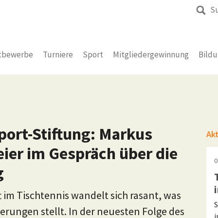
S
tbewerbe
Turniere
Sport
Mitgliedergewinnung
Bild
Sport-Stiftung: Markus
Ak
ier im Gespräch über die
0
g
 im Tischtennis wandelt sich rasant, was
S
rungen stellt. In der neuesten Folge des
i