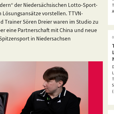
dern“ der Niedersächsischen Lotto-Sport-
T
A
en Lösungsansätze vorstellen. TTVN-
 Trainer Sören Dreier waren im Studio zu
er eine Partnerschaft mit China und neue
Spitzensport in Niedersachsen
0
D
L
T
S