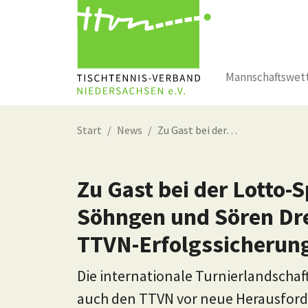
Mannschaftswet
Zum Hauptinhalt springen
Start
News
Zu Gast bei der…
Zu Gast bei der Lotto-
Söhngen und Sören Dre
TTVN-Erfolgssicherun
Die internationale Turnierlandschaft
auch den TTVN vor neue Herausforde