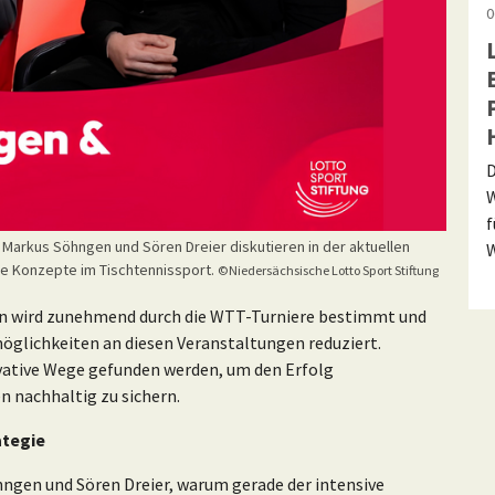
0
D
W
f
 Markus Söhngen und Sören Dreier diskutieren in der aktuellen
W
he Konzepte im Tischtennissport.
©Niedersächsische Lotto Sport Stiftung
en wird zunehmend durch die WTT-Turniere bestimmt und
öglichkeiten an diesen Veranstaltungen reduziert.
ative Wege gefunden werden, um den Erfolg
n nachhaltig zu sichern.
ategie
hngen und Sören Dreier, warum gerade der intensive