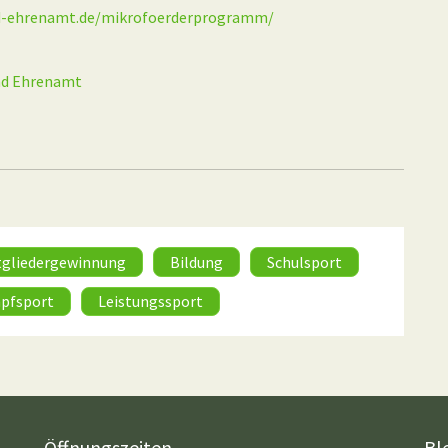
nd-ehrenamt.de/mikrofoerderprogramm/
und Ehrenamt
tgliedergewinnung
Bildung
Schulsport
pfsport
Leistungssport
Öffnungszeiten
Bl