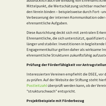
ausdrücklich auch die Bindung von Ehrenamtliche
Mittelpunkt, die Wertschätzung sichtbar machen
den Verein binden – beispielsweise durch Fort- 
Verbesserung der internen Kommunikation oder d
ehrenamtliche Aufgaben.
Diese Ausrichtung deckt sich mit zentralen Erke
Ehrenamtliche, die sich unterstützt, qualifizier
länger und stabiler. Investitionen in begleitend
Engagementkultur gelten daher als wirksame Ins
ehrenamtliche Strukturen zukunftsfähig aufzuste
Prüfung der Förderfähigkeit vor Antragstell
Interessierten Vereinen empfiehlt die DSEE, vor
zu prüfen. Auf der Website der Stiftung steht hier
Postleitzahl
überprüft werden kann, ob der Verei
"strukturschwach" entspricht.
Projektbeispiele mit Förderbezug