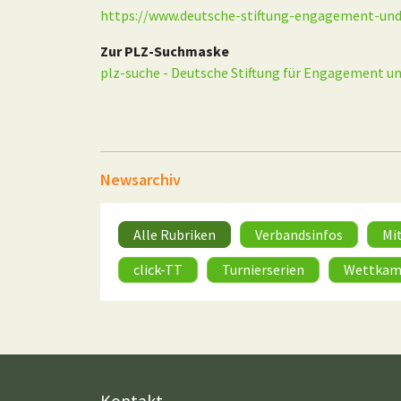
https://www.deutsche-stiftung-engagement-u
Zur PLZ-Suchmaske
plz-suche - Deutsche Stiftung für Engagement 
Newsarchiv
Alle Rubriken
Verbandsinfos
Mi
click-TT
Turnierserien
Wettkam
Kontakt