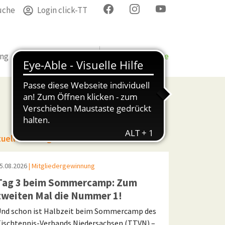
uche
Login click-TT
ung
Termine
Verband
Bezirke & Kreise
tuelle Beiträge
5.08.2026
| Mitgliedergewinnung
Tag 3 beim Sommercamp: Zum
zweiten Mal die Nummer 1!
nd schon ist Halbzeit beim Sommercamp des
ischtennis-Verbands Niedersachsen (TTVN) –