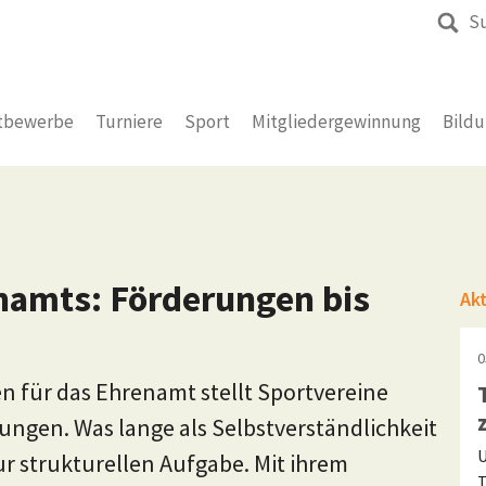
S
tbewerbe
Turniere
Sport
Mitgliedergewinnung
Bild
namts: Förderungen bis
Ak
0
n für das Ehrenamt stellt Sportvereine
gen. Was lange als Selbstverständlichkeit
U
zur strukturellen Aufgabe. Mit ihrem
T