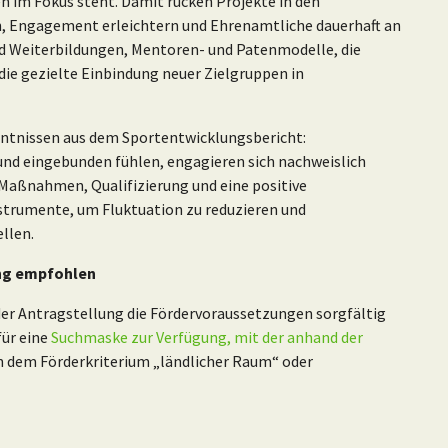
n im Fokus steht. Damit rücken Projekte in den
, Engagement erleichtern und Ehrenamtliche dauerhaft an
und Weiterbildungen, Mentoren- und Patenmodelle, die
ie gezielte Einbindung neuer Zielgruppen in
nntnissen aus dem Sportentwicklungsbericht:
t und eingebunden fühlen, engagieren sich nachweislich
e Maßnahmen, Qualifizierung und eine positive
trumente, um Fluktuation zu reduzieren und
llen.
ung empfohlen
 der Antragstellung die Fördervoraussetzungen sorgfältig
für eine
Suchmaske zur Verfügung, mit der anhand der
n dem Förderkriterium „ländlicher Raum“ oder