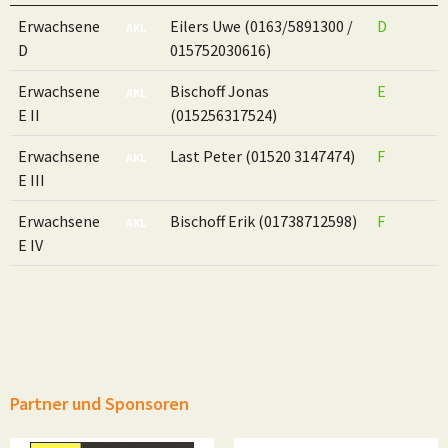
Altersbereich
Erwachsene
Eilers Uwe (0163/5891300 /
D
AKL
D
015752030616)
Erwachsene
Bischoff Jonas
E
AKL
E II
(015256317524)
Erwachsene
Last Peter (01520 3147474)
F
AKL
E III
Erwachsene
Bischoff Erik (01738712598)
F
AKL
E IV
Partner und Sponsoren