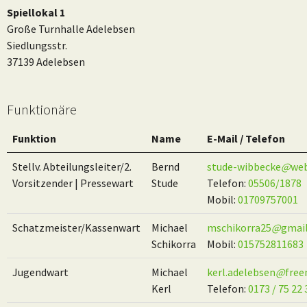
Spiellokal 1
Große Turnhalle Adelebsen
Siedlungsstr.
37139 Adelebsen
Funktionäre
Funktion
Name
E-Mail / Telefon
Stellv. Abteilungsleiter/2.
Bernd
stude-wibbecke
@
web
Vorsitzender | Pressewart
Stude
Telefon:
05506/1878
Mobil:
01709757001
Schatzmeister/Kassenwart
Michael
mschikorra25
@
gmai
Schikorra
Mobil:
015752811683
Jugendwart
Michael
kerl.adelebsen
@
free
Kerl
Telefon:
0173 / 75 22