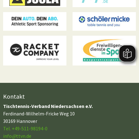
Kontakt
Tischtennis-Verband Niedersachsen e.V.
Ferdinand-Wilhelm-Fricke Weg 10
30169 Hannover
Tel. +49-511-98194-0
info
@
ttvn.de